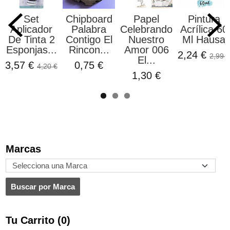
Set
Chipboard
Papel
Pintura
Aplicador
Palabra
Celebrando
Acrílica 60
De Tinta 2
Contigo El
Nuestro
Ml Hausa
Esponjas...
Rincon...
Amor 006
2,24 €
2,99 €
El...
3,57 €
0,75 €
4,20 €
1,30 €
Marcas
Tu Carrito (0)