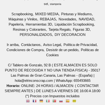
set
stamperia
Scrapbooking
MIXED MEDIA
Pinturas y Mediums
Máquinas y Vinilos
REBAJAS
Novedades
NAVIDAD
Papelería
Herramientas 3D
Liquidación Scrapbooking
Resinas y Colorantes
Tarjeta Regalo
Figuras 3D
PERSONALIZADOS
DIY DECORACION
Ir arriba
Contáctanos
Aviso Legal
Política de Privacidad
Condiciones de Compra
Desistir de un pedido
Políticas de
Cookies
C/ Tablero de Gonzalo, 92 B ( ESTE ALMACEN ES SOLO
PUNTO DE RECOGIDA Y NO UNA TIENDA FISICA) - 35017
Las Palmas de Gran Canaria, Las Palmas - (España) |
hola@elrinconscrap.com |
WhatsApp: 655493665
Horario:
ONLINE: 24 HORAS / ALMACEN: ( CONTACTAR
SIEMPRE ANTES ) DE LUNES A VIERNES DE 16:00 A 18:00
(*) Precios con Impuestos incluidos