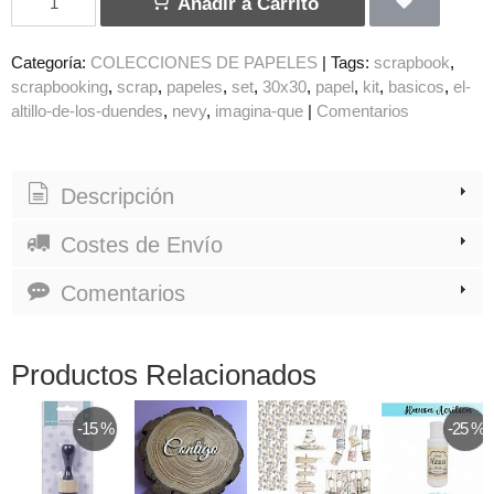
Añadir a Carrito
Categoría:
COLECCIONES DE PAPELES
|
Tags:
scrapbook
scrapbooking
scrap
papeles
set
30x30
papel
kit
basicos
el-
altillo-de-los-duendes
nevy
imagina-que
|
Comentarios
Descripción
Costes de Envío
Comentarios
Productos Relacionados
-15 %
-25 %