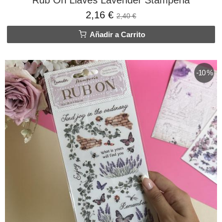
Rub On Llaves Lavender Stamperia
2,16 €
2,40 €
Añadir a Carrito
-10 %