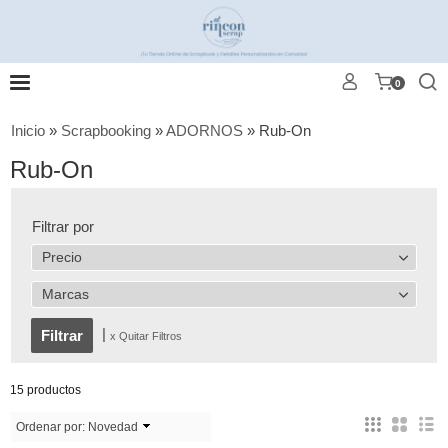
0
Inicio
»
Scrapbooking
»
ADORNOS
»
Rub-On
Rub-On
Filtrar por
Precio
Marcas
|
x Quitar Filtros
15 productos
Ordenar por:
Novedad