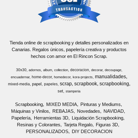
Tienda online de scrapbooking y detalles personalizados en
Canarias. Regalos únicos, papelería creativa y productos
hechos con amor en El Rincon Scrap.
30x30
decoracion
adornos
album
collection
decorar
decoupage
manualidades
home-decor
encuadernar
homedecor
kora-projects
scrap
scrapbook
scrapbooking
papel
mixed-media
papeles
set
stamperia
Scrapbooking
MIXED MEDIA
Pinturas y Mediums
Máquinas y Vinilos
REBAJAS
Novedades
NAVIDAD
Papelería
Herramientas 3D
Liquidación Scrapbooking
Resinas y Colorantes
Tarjeta Regalo
Figuras 3D
PERSONALIZADOS
DIY DECORACION