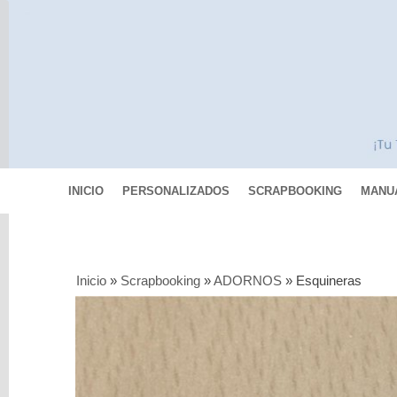
INICIO
PERSONALIZADOS
SCRAPBOOKING
MANU
Categorías
Inicio
»
Scrapbooking
»
ADORNOS
»
Esquineras
Scrapbooking
COLECCIONES
DE
PAPELES
PAPEL