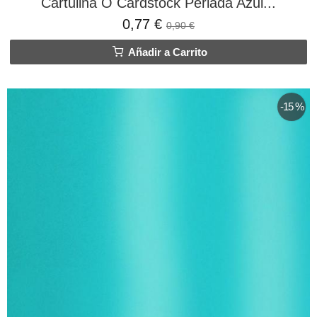
Cartulina O Cardstock Perlada Azul...
0,77 €
0,90 €
Añadir a Carrito
-15 %