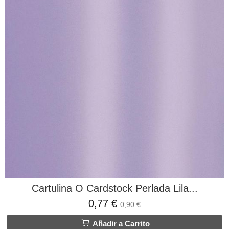
Cartulina O Cardstock Perlada Lila...
0,77 €
0,90 €
Añadir a Carrito