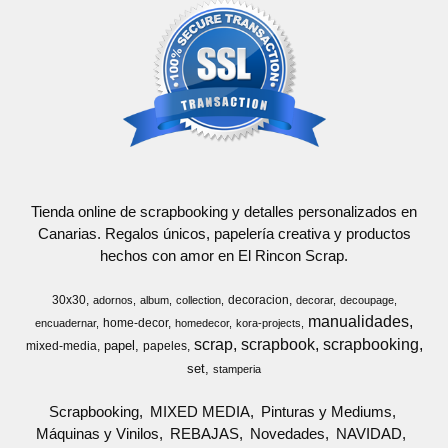
Tienda online de scrapbooking y detalles personalizados en
Canarias. Regalos únicos, papelería creativa y productos
hechos con amor en El Rincon Scrap.
30x30
decoracion
adornos
album
collection
decorar
decoupage
manualidades
home-decor
encuadernar
homedecor
kora-projects
scrap
scrapbook
scrapbooking
papel
mixed-media
papeles
set
stamperia
Scrapbooking
MIXED MEDIA
Pinturas y Mediums
Máquinas y Vinilos
REBAJAS
Novedades
NAVIDAD