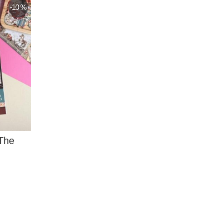
-10 %
The