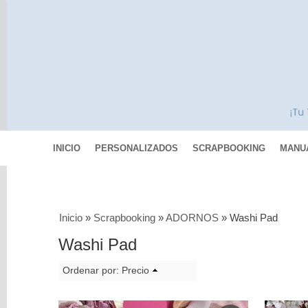
INICIO
PERSONALIZADOS
SCRAPBOOKING
MANU
Categorías
Inicio
»
Scrapbooking
»
ADORNOS
»
Washi Pad
Scrapbooking
Washi Pad
COLECCIONES
DE
Ordenar por:
Precio
PAPELES
PAPEL