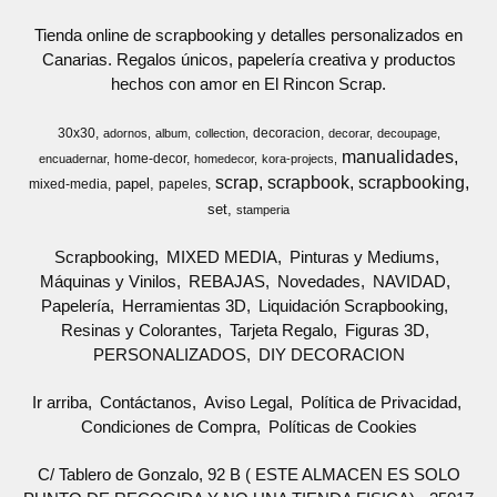
Tienda online de scrapbooking y detalles personalizados en
Canarias. Regalos únicos, papelería creativa y productos
hechos con amor en El Rincon Scrap.
30x30
decoracion
adornos
album
collection
decorar
decoupage
manualidades
home-decor
encuadernar
homedecor
kora-projects
scrap
scrapbook
scrapbooking
papel
mixed-media
papeles
set
stamperia
Scrapbooking
MIXED MEDIA
Pinturas y Mediums
Máquinas y Vinilos
REBAJAS
Novedades
NAVIDAD
Papelería
Herramientas 3D
Liquidación Scrapbooking
Resinas y Colorantes
Tarjeta Regalo
Figuras 3D
PERSONALIZADOS
DIY DECORACION
Ir arriba
Contáctanos
Aviso Legal
Política de Privacidad
Condiciones de Compra
Políticas de Cookies
C/ Tablero de Gonzalo, 92 B ( ESTE ALMACEN ES SOLO