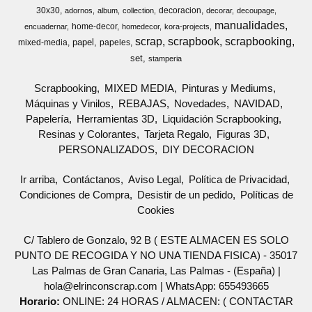
30x30
decoracion
adornos
album
collection
decorar
decoupage
manualidades
home-decor
encuadernar
homedecor
kora-projects
scrap
scrapbook
scrapbooking
papel
mixed-media
papeles
set
stamperia
Scrapbooking
MIXED MEDIA
Pinturas y Mediums
Máquinas y Vinilos
REBAJAS
Novedades
NAVIDAD
Papelería
Herramientas 3D
Liquidación Scrapbooking
Resinas y Colorantes
Tarjeta Regalo
Figuras 3D
PERSONALIZADOS
DIY DECORACION
Ir arriba
Contáctanos
Aviso Legal
Política de Privacidad
Condiciones de Compra
Desistir de un pedido
Políticas de
Cookies
C/ Tablero de Gonzalo, 92 B ( ESTE ALMACEN ES SOLO
PUNTO DE RECOGIDA Y NO UNA TIENDA FISICA) - 35017
Las Palmas de Gran Canaria, Las Palmas - (España) |
hola@elrinconscrap.com |
WhatsApp: 655493665
Horario:
ONLINE: 24 HORAS / ALMACEN: ( CONTACTAR