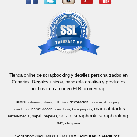
Tienda online de scrapbooking y detalles personalizados en
Canarias. Regalos únicos, papelería creativa y productos
hechos con amor en El Rincon Scrap.
30x30
decoracion
adornos
album
collection
decorar
decoupage
manualidades
home-decor
encuadernar
homedecor
kora-projects
scrap
scrapbook
scrapbooking
papel
mixed-media
papeles
set
stamperia
Scrapbooking
MIXED MEDIA
Pinturas y Mediums