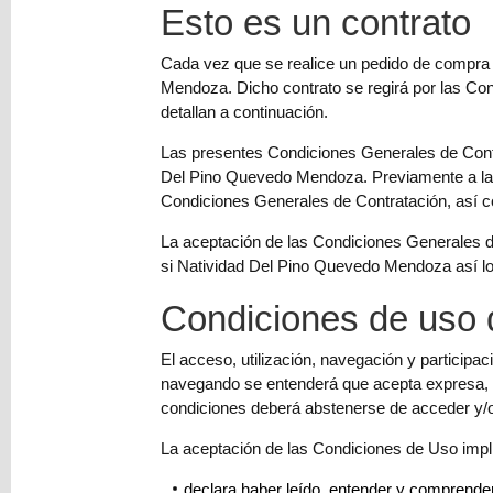
Esto es un contrato
Colorantes
Tarjeta
Cada vez que se realice un pedido de compra a
Regalo
Mendoza. Dicho contrato se regirá por las Co
detallan a continuación.
Figuras
3D
Las presentes Condiciones Generales de Contra
Del Pino Quevedo Mendoza. Previamente a la f
PERSONALIZADOS
Condiciones Generales de Contratación, así co
DIY
La aceptación de las Condiciones Generales d
DECORACION
si Natividad Del Pino Quevedo Mendoza así lo
Marcas
Condiciones de uso 
El acceso, utilización, navegación y participac
navegando se entenderá que acepta expresa, v
condiciones deberá abstenerse de acceder y/o 
La aceptación de las Condiciones de Uso imp
Tu
Carrito
declara haber leído, entender y comprender