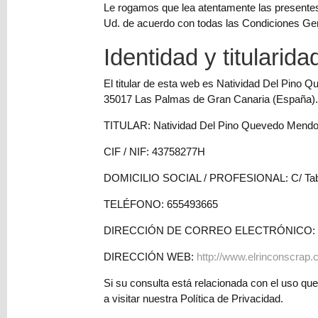
y
Le rogamos que lea atentamente las presentes 
Ud. de acuerdo con todas las Condiciones Gene
Mediums
Máquinas
Identidad y titularid
y
El titular de esta web es Natividad Del Pino 
Vinilos
35017 Las Palmas de Gran Canaria (España).
REBAJAS
TITULAR: Natividad Del Pino Quevedo Mend
Novedades
CIF / NIF: 43758277H
NAVIDAD
Papelería
DOMICILIO SOCIAL / PROFESIONAL: C/ Table
Herramientas
TELÉFONO: 655493665
3D
DIRECCIÓN DE CORREO ELECTRÓNICO:
Liquidación
DIRECCIÓN WEB:
http://www.elrinconscrap
Scrapbooking
Si su consulta está relacionada con el uso qu
Resinas
a visitar nuestra Política de Privacidad.
y