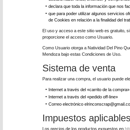
(0)
declara que toda la información que nos fac
El
que para poder utilizar algunos servicios o
carrito
de Cookies en relación a la finalidad del t
de
El uso y acceso a este sitio web es gratuito, 
la
proporcione el acceso como Usuario.
compra
está
Como Usuario otorga a Natividad Del Pino Que
vacío
Mendoza bajo estas Condiciones de Uso.
Redes
Sistema de venta
Sociales
Para realizar una compra, el usuario puede ele
Instagram
Internet a través del «carrito de la compra»
Internet a través del «pedido off-line»
Correo electrónico
elrinconscrap@gmail.c
Facebook
Impuestos aplicable
Youtube
Los precios de los productos expuestos en
ht