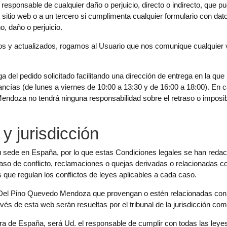
esponsable de cualquier daño o perjuicio, directo o indirecto, que p
io web o a un tercero si cumplimenta cualquier formulario con datos
, daño o perjuicio.
 y actualizados, rogamos al Usuario que nos comunique cualquier v
ga del pedido solicitado facilitando una dirección de entrega en la que
ancías (de lunes a viernes de 10:00 a 13:30 y de 16:00 a 18:00). En c
ndoza no tendrá ninguna responsabilidad sobre el retraso o imposibil
 y jurisdicción
ede en España, por lo que estas Condiciones legales se han redacta
aso de conflicto, reclamaciones o quejas derivadas o relacionadas co
ios que regulan los conflictos de leyes aplicables a cada caso.
 Del Pino Quevedo Mendoza que provengan o estén relacionadas con 
s de esta web serán resueltas por el tribunal de la jurisdicción com
ra de España, será Ud. el responsable de cumplir con todas las leyes 