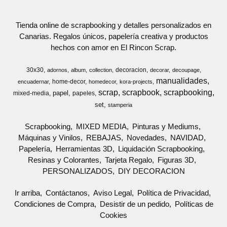
Tienda online de scrapbooking y detalles personalizados en
Canarias. Regalos únicos, papelería creativa y productos
hechos con amor en El Rincon Scrap.
30x30
decoracion
adornos
album
collection
decorar
decoupage
manualidades
home-decor
encuadernar
homedecor
kora-projects
scrap
scrapbook
scrapbooking
papel
mixed-media
papeles
set
stamperia
Scrapbooking
MIXED MEDIA
Pinturas y Mediums
Máquinas y Vinilos
REBAJAS
Novedades
NAVIDAD
Papelería
Herramientas 3D
Liquidación Scrapbooking
Resinas y Colorantes
Tarjeta Regalo
Figuras 3D
PERSONALIZADOS
DIY DECORACION
Ir arriba
Contáctanos
Aviso Legal
Política de Privacidad
Condiciones de Compra
Desistir de un pedido
Políticas de
Cookies