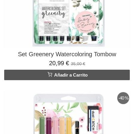
Set Greenery Watercoloring Tombow
20,99 €
35,00 €
Añadir a Carrito
-40 %