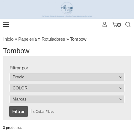
0
Inicio
»
Papelería
»
Rotuladores
»
Tombow
Tombow
Filtrar por
Precio
COLOR
Marcas
|
x Quitar Filtros
3 productos