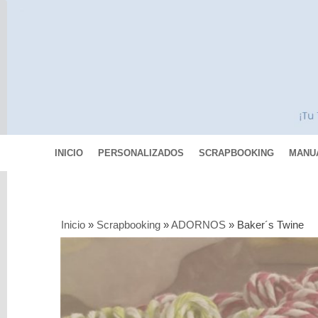
INICIO
PERSONALIZADOS
SCRAPBOOKING
MANU
Categorías
Inicio
»
Scrapbooking
»
ADORNOS
»
Baker´s Twine
Scrapbooking
COLECCIONES
DE
PAPELES
PAPEL