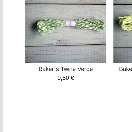
Tapes
Shaker
Hilos
Washi
Pad
Charms
Rub-
On
ORGANIZACION
Project
Life
Baker´s Twine Verde
Bake
MIXED
0,50 €
MEDIA
Pinturas
y
Mediums
Máquinas
y