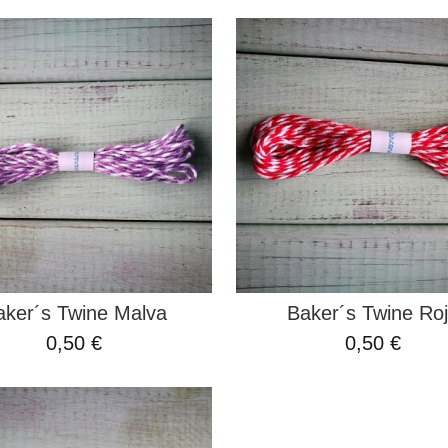
aker´s Twine Malva
Baker´s Twine Ro
0,50 €
0,50 €