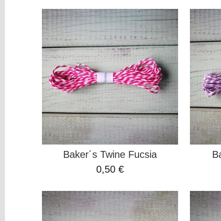
Brads
Cintas,
Puntillas
Y
Otros...
Die
cuts
Flores
Maderitas
Ojales
o
Eyelets
Pegatinas
y
Baker´s Twine Fucsia
B
Puffy
0,50 €
Tarjetas,
Tag
o
Etiquetas
Washi