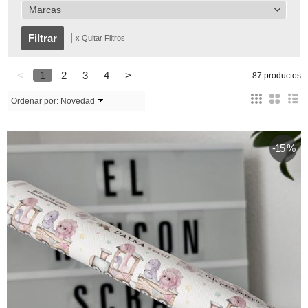
Marcas
|
x Quitar Filtros
<
1
2
3
4
>
87 productos
Ordenar por:
Novedad
-15 %