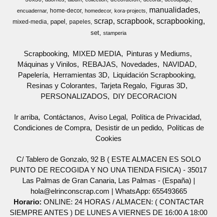
manualidades
home-decor
encuadernar
homedecor
kora-projects
scrap
scrapbook
scrapbooking
papel
mixed-media
papeles
set
stamperia
Scrapbooking
MIXED MEDIA
Pinturas y Mediums
Máquinas y Vinilos
REBAJAS
Novedades
NAVIDAD
Papelería
Herramientas 3D
Liquidación Scrapbooking
Resinas y Colorantes
Tarjeta Regalo
Figuras 3D
PERSONALIZADOS
DIY DECORACION
Ir arriba
Contáctanos
Aviso Legal
Política de Privacidad
Condiciones de Compra
Desistir de un pedido
Políticas de
Cookies
C/ Tablero de Gonzalo, 92 B ( ESTE ALMACEN ES SOLO
PUNTO DE RECOGIDA Y NO UNA TIENDA FISICA) - 35017
Las Palmas de Gran Canaria, Las Palmas - (España) |
hola@elrinconscrap.com |
WhatsApp: 655493665
Horario:
ONLINE: 24 HORAS / ALMACEN: ( CONTACTAR
SIEMPRE ANTES ) DE LUNES A VIERNES DE 16:00 A 18:00