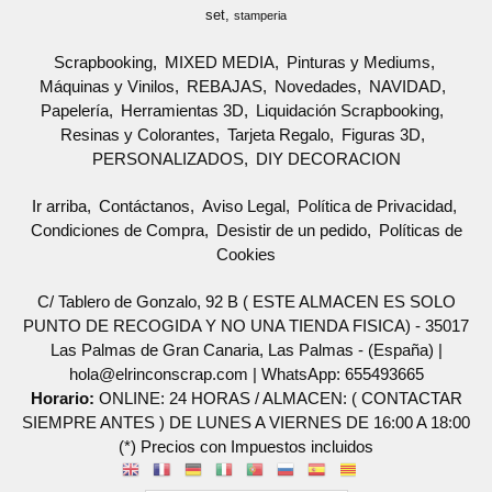
set
stamperia
Scrapbooking
MIXED MEDIA
Pinturas y Mediums
Máquinas y Vinilos
REBAJAS
Novedades
NAVIDAD
Papelería
Herramientas 3D
Liquidación Scrapbooking
Resinas y Colorantes
Tarjeta Regalo
Figuras 3D
PERSONALIZADOS
DIY DECORACION
Ir arriba
Contáctanos
Aviso Legal
Política de Privacidad
Condiciones de Compra
Desistir de un pedido
Políticas de
Cookies
C/ Tablero de Gonzalo, 92 B ( ESTE ALMACEN ES SOLO
PUNTO DE RECOGIDA Y NO UNA TIENDA FISICA) - 35017
Las Palmas de Gran Canaria, Las Palmas - (España) |
hola@elrinconscrap.com |
WhatsApp: 655493665
Horario:
ONLINE: 24 HORAS / ALMACEN: ( CONTACTAR
SIEMPRE ANTES ) DE LUNES A VIERNES DE 16:00 A 18:00
(*) Precios con Impuestos incluidos