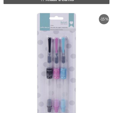
-15 %