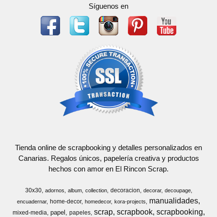
Síguenos en
Tienda online de scrapbooking y detalles personalizados en
Canarias. Regalos únicos, papelería creativa y productos
hechos con amor en El Rincon Scrap.
30x30
decoracion
adornos
album
collection
decorar
decoupage
manualidades
home-decor
encuadernar
homedecor
kora-projects
scrap
scrapbook
scrapbooking
papel
mixed-media
papeles