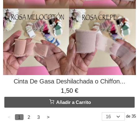
Cinta De Gasa Deshilachada o Chiffon...
1,50 €
Añadir a Carrito
de 35
<
1
2
3
>