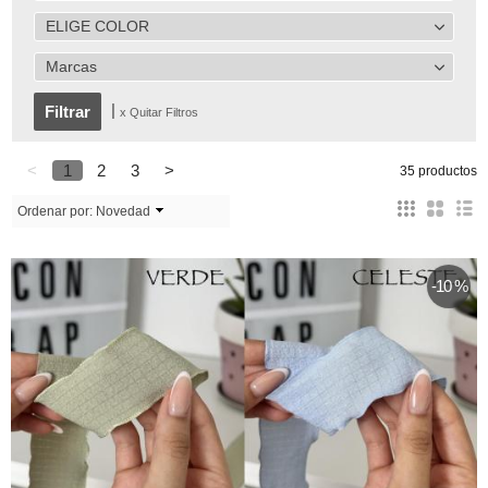
ELIGE COLOR
Marcas
|
x Quitar Filtros
<
1
2
3
>
35 productos
Ordenar por:
Novedad
-10 %