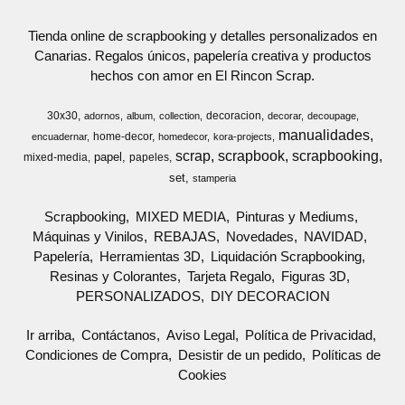
Tienda online de scrapbooking y detalles personalizados en
Canarias. Regalos únicos, papelería creativa y productos
hechos con amor en El Rincon Scrap.
30x30
decoracion
adornos
album
collection
decorar
decoupage
manualidades
home-decor
encuadernar
homedecor
kora-projects
scrap
scrapbook
scrapbooking
papel
mixed-media
papeles
set
stamperia
Scrapbooking
MIXED MEDIA
Pinturas y Mediums
Máquinas y Vinilos
REBAJAS
Novedades
NAVIDAD
Papelería
Herramientas 3D
Liquidación Scrapbooking
Resinas y Colorantes
Tarjeta Regalo
Figuras 3D
PERSONALIZADOS
DIY DECORACION
Ir arriba
Contáctanos
Aviso Legal
Política de Privacidad
Condiciones de Compra
Desistir de un pedido
Políticas de
Cookies