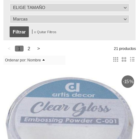
ELIGE TAMAÑO
Marcas
|
x Quitar Filtros
<
1
2
>
21 productos
Ordenar por:
Nombre
-15 %