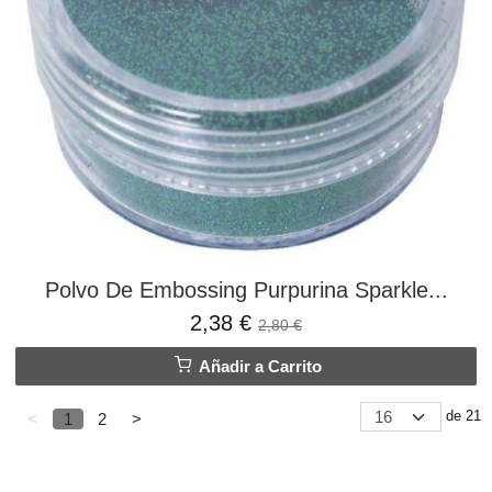
Polvo De Embossing Purpurina Sparkle...
2,38 €
2,80 €
Añadir a Carrito
de 21
<
1
2
>