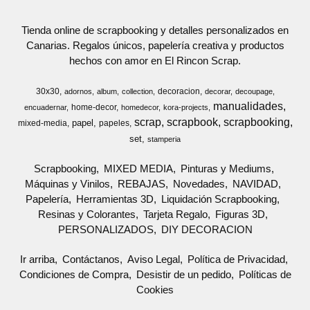
Tienda online de scrapbooking y detalles personalizados en
Canarias. Regalos únicos, papelería creativa y productos
hechos con amor en El Rincon Scrap.
30x30
decoracion
adornos
album
collection
decorar
decoupage
manualidades
home-decor
encuadernar
homedecor
kora-projects
scrap
scrapbook
scrapbooking
papel
mixed-media
papeles
set
stamperia
Scrapbooking
MIXED MEDIA
Pinturas y Mediums
Máquinas y Vinilos
REBAJAS
Novedades
NAVIDAD
Papelería
Herramientas 3D
Liquidación Scrapbooking
Resinas y Colorantes
Tarjeta Regalo
Figuras 3D
PERSONALIZADOS
DIY DECORACION
Ir arriba
Contáctanos
Aviso Legal
Política de Privacidad
Condiciones de Compra
Desistir de un pedido
Políticas de
Cookies