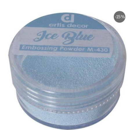
-15 %