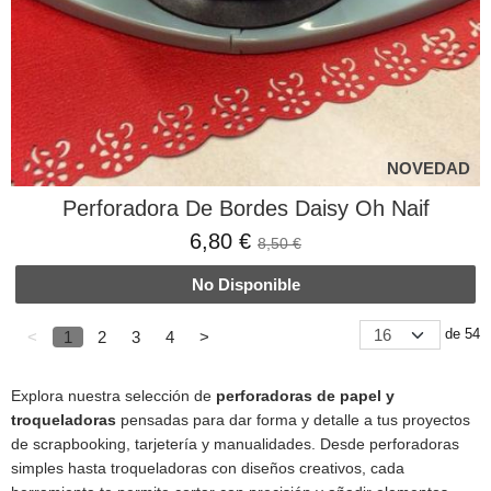
NOVEDAD
Perforadora De Bordes Daisy Oh Naif
6,80 €
8,50 €
No Disponible
de 54
<
1
2
3
4
>
Explora nuestra selección de
perforadoras de papel y
troqueladoras
pensadas para dar forma y detalle a tus proyectos
de scrapbooking, tarjetería y manualidades. Desde perforadoras
simples hasta troqueladoras con diseños creativos, cada