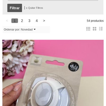
|
x Quitar Filtros
<
1
2
3
4
>
54 productos
Ordenar por:
Novedad