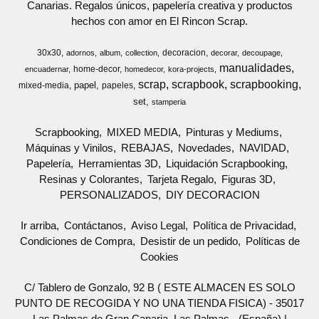
Canarias. Regalos únicos, papelería creativa y productos
hechos con amor en El Rincon Scrap.
30x30
decoracion
adornos
album
collection
decorar
decoupage
manualidades
home-decor
encuadernar
homedecor
kora-projects
scrap
scrapbook
scrapbooking
papel
mixed-media
papeles
set
stamperia
Scrapbooking
MIXED MEDIA
Pinturas y Mediums
Máquinas y Vinilos
REBAJAS
Novedades
NAVIDAD
Papelería
Herramientas 3D
Liquidación Scrapbooking
Resinas y Colorantes
Tarjeta Regalo
Figuras 3D
PERSONALIZADOS
DIY DECORACION
Ir arriba
Contáctanos
Aviso Legal
Política de Privacidad
Condiciones de Compra
Desistir de un pedido
Políticas de
Cookies
C/ Tablero de Gonzalo, 92 B ( ESTE ALMACEN ES SOLO
PUNTO DE RECOGIDA Y NO UNA TIENDA FISICA) - 35017
Las Palmas de Gran Canaria, Las Palmas - (España) |