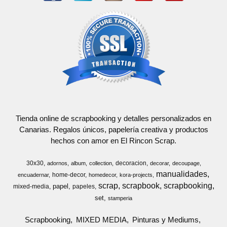
Tienda online de scrapbooking y detalles personalizados en
Canarias. Regalos únicos, papelería creativa y productos
hechos con amor en El Rincon Scrap.
30x30
decoracion
adornos
album
collection
decorar
decoupage
manualidades
home-decor
encuadernar
homedecor
kora-projects
scrap
scrapbook
scrapbooking
papel
mixed-media
papeles
set
stamperia
Scrapbooking
MIXED MEDIA
Pinturas y Mediums