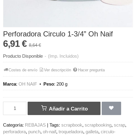
Perforadora Circulo 1-3/4” Oh Naif
6,91 €
8,64 €
Producto Disponible
-
(Imp. Incluidos)
Costes de envío
Ver descripción
Hacer pregunta
Marca
:
OH NAIF
•
Peso
:
200 g
Añadir a Carrito
Categoría:
REBAJAS
|
Tags:
scrapbook
scrapbooking
scrap
perforadora
punch
oh-naif
troqueladora
galleta
circulo-