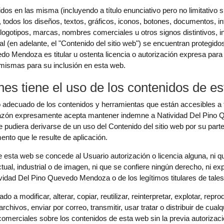
dos en las misma (incluyendo a título enunciativo pero no limitativo
todos los diseños, textos, gráficos, iconos, botones, documentos, i
 logotipos, marcas, nombres comerciales u otros signos distintivos, i
ial (en adelante, el "Contenido del sitio web") se encuentran protegid
edo Mendoza es titular u ostenta licencia o autorización expresa para
s mismas para su inclusión en esta web.
nes tiene el uso de los contenidos de e
ecuado de los contenidos y herramientas que están accesibles a tr
razón expresamente acepta mantener indemne a Natividad Del Pino 
e pudiera derivarse de un uso del Contenido del sitio web por su par
nto que le resulte de aplicación.
 esta web se concede al Usuario autorización o licencia alguna, ni q
ctual, industrial o de imagen, ni que se confiere ningún derecho, ni e
atividad Del Pino Quevedo Mendoza o de los legítimos titulares de tale
a modificar, alterar, copiar, reutilizar, reinterpretar, explotar, rep
hivos, enviar por correo, transmitir, usar tratar o distribuir de cualqu
s comerciales sobre los contenidos de esta web sin la previa autoriz