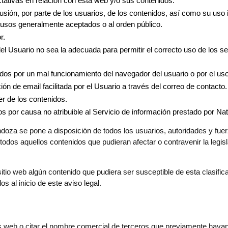
tativas en relación con esta web y/o sus contenidos.
ón, por parte de los usuarios, de los contenidos, así como su uso ilíc
s usos generalmente aceptados o al orden público.
r.
del Usuario no sea la adecuada para permitir el correcto uso de los s
os por un mal funcionamiento del navegador del usuario o por el uso
ón de email facilitada por el Usuario a través del correo de contacto.
er de los contenidos.
os por causa no atribuible al Servicio de información prestado por 
oza se pone a disposición de todos los usuarios, autoridades y fuer
 todos aquellos contenidos que pudieran afectar o contravenir la legis
tio web algún contenido que pudiera ser susceptible de esta clasific
s al inicio de este aviso legal.
os web o citar el nombre comercial de terceros que previamente haya