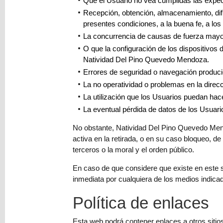
Que el Usuario no vea cumplidas las expec
Recepción, obtención, almacenamiento, difusi
presentes condiciones, a la buena fe, a lo
La concurrencia de causas de fuerza mayo
O que la configuración de los dispositivos 
Natividad Del Pino Quevedo Mendoza.
Errores de seguridad o navegación producid
La no operatividad o problemas en la direcci
La utilización que los Usuarios puedan hac
La eventual pérdida de datos de los Usuari
No obstante, Natividad Del Pino Quevedo Mend
activa en la retirada, o en su caso bloqueo, de
terceros o la moral y el orden público.
En caso de que considere que existe en este si
inmediata por cualquiera de los medios indicado
Política de enlaces
Esta web podrá contener enlaces a otros siti