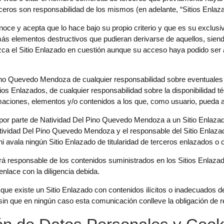
rceros son responsabilidad de los mismos (en adelante, “Sitios Enlaz
conoce y acepta que lo hace bajo su propio criterio y que es su exclu
más elementos destructivos que pudieran derivarse de aquellos, sie
zca el Sitio Enlazado en cuestión aunque su acceso haya podido ser a
ino Quevedo Mendoza de cualquier responsabilidad sobre eventuales
Sitios Enlazados, de cualquier responsabilidad sobre la disponibilidad t
ormaciones, elementos y/o contenidos a los que, como usuario, pueda 
e por parte de Natividad Del Pino Quevedo Mendoza a un Sitio Enlazado
atividad Del Pino Quevedo Mendoza y el responsable del Sitio Enlaza
i avala ningún Sitio Enlazado de titularidad de terceros enlazados o 
 responsable de los contenidos suministrados en los Sitios Enlaza
 enlace con la diligencia debida.
que existe un Sitio Enlazado con contenidos ilícitos o inadecuados 
 sin que en ningún caso esta comunicación conlleve la obligación de re