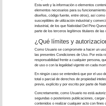
(0)
Esta web y la información o elementos conteni
El
elementos necesarios para su funcionamiento, 
carrito
diseños, código fuente, entre otros), así como
de
susceptibles de utilización industrial y comerc
la
industrial, de los que Natividad Del Pino Quev
compra
parte de los terceros legítimos titulares de la
está
¿Qué límites y autorizacio
vacío
Como Usuario se compromete a hacer un uso ad
Redes
las presentes Condiciones de Uso. Por esta 
Sociales
responsabilidad frente a cualquier persona, qu
de uso o con la legalidad vigente en cada mome
Instagram
En ningún caso se entenderá que por el uso de
total o parcial de derechos de propiedad intele
previo, explícito y por escrito por parte de N
Facebook
Concretamente, como Usuario no está autorizado 
segundas o posteriores publicaciones, cargar arc
Youtube
contenidos o realizar cualquier acto con fine