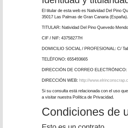
y
El titular de esta web es Natividad Del Pino 
Mediums
35017 Las Palmas de Gran Canaria (España).
Máquinas
TITULAR: Natividad Del Pino Quevedo Mend
y
Vinilos
CIF / NIF: 43758277H
REBAJAS
DOMICILIO SOCIAL / PROFESIONAL: C/ Table
Novedades
TELÉFONO: 655493665
NAVIDAD
DIRECCIÓN DE CORREO ELECTRÓNICO:
Papelería
Herramientas
DIRECCIÓN WEB:
http://www.elrinconscrap
3D
Si su consulta está relacionada con el uso qu
a visitar nuestra Política de Privacidad.
Liquidación
Scrapbooking
Condiciones de 
Resinas
y
Esto es un contrato