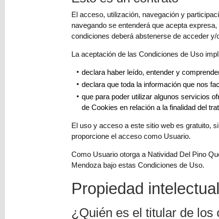
Colorantes
El acceso, utilización, navegación y participac
Tarjeta
navegando se entenderá que acepta expresa, v
Regalo
condiciones deberá abstenerse de acceder y/o 
Figuras
La aceptación de las Condiciones de Uso imp
3D
declara haber leído, entender y comprender
PERSONALIZADOS
declara que toda la información que nos fac
DIY
que para poder utilizar algunos servicios o
de Cookies en relación a la finalidad del t
DECORACION
El uso y acceso a este sitio web es gratuito, 
Marcas
proporcione el acceso como Usuario.
Como Usuario otorga a Natividad Del Pino Que
Mendoza bajo estas Condiciones de Uso.
Propiedad intelectual
Tu
¿Quién es el titular de lo
Carrito