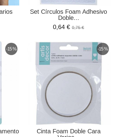
arios
Set Círculos Foam Adhesivo
Doble...
0,64 €
0,75 €
-15 %
-15 %
amento
Cinta Foam Doble Cara