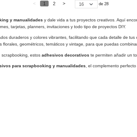
<
1
2
>
de 28
king y manualidades
y dale vida a tus proyectos creativos. Aquí enc
es, tarjetas, planners, invitaciones y todo tipo de proyectos DIY.
dos duraderos y colores vibrantes, facilitando que cada detalle de t
os florales, geométricos, temáticos y vintage, para que puedas combinar
n scrapbooking, estos
adhesivos decorativos
te permiten añadir un to
sivos para scrapbooking y manualidades
, el complemento perfecto 