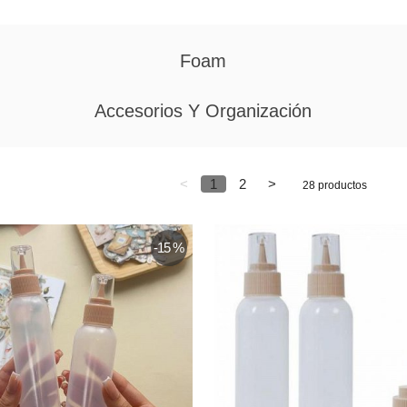
Foam
Accesorios Y Organización
<
1
2
>
28 productos
-15 %