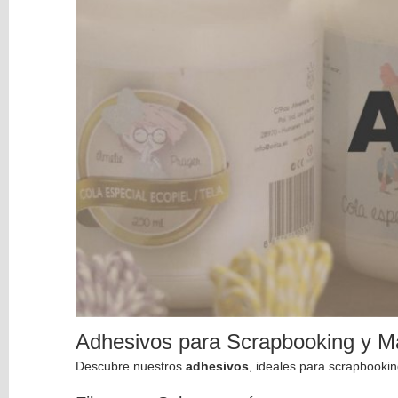
Y
CARTON
TELAS,
ECOPIEL
Y
ROLLITOS
ADHESIVOS
Líquidos
Foam
Cinta
Doble
Cara
Aplicadores
de
Pegamento
Accesorios
Y
Organización
Adhesivos para Scrapbooking y M
HERRAMIENTAS
Descubre nuestros
adhesivos
, ideales para scrapbookin
ESTAMPACION
ADORNOS