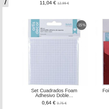
BLANCO
11,04 €
12,99 €
(2)
COBRE
(1)
-15 %
FUCSIA
(3)
[+]
Mostrás
más...
ELIGE
GROSOR
ANCHO
8
Set Cuadrados Foam
Foi
MM
Adhesivo Doble...
x
0,64 €
0,75 €
2
MM