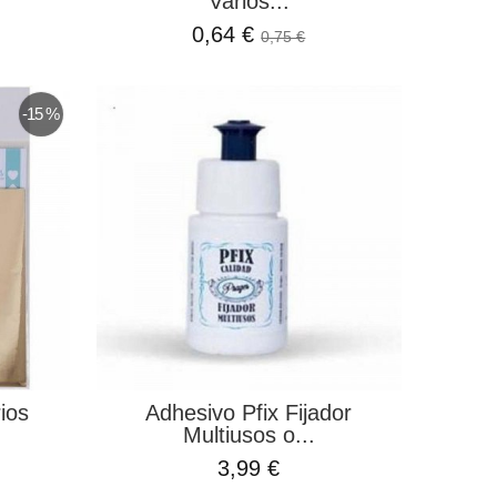
Varios...
0,64 €
0,75 €
-15 %
rios
Adhesivo Pfix Fijador
Multiusos o...
3,99 €