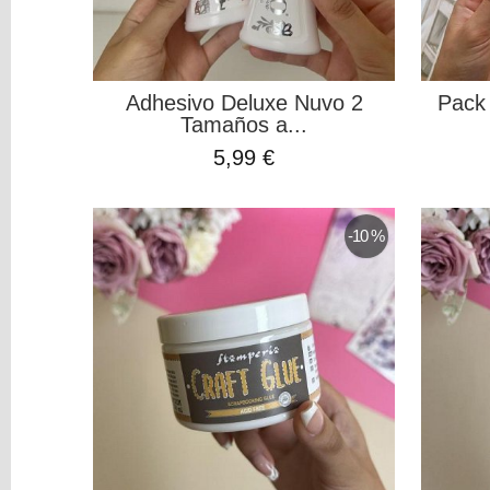
Herramientas
3D
Liquidación
Scrapbooking
Adhesivo Deluxe Nuvo 2
Pack 
Tamaños a...
Resinas
5,99 €
y
Colorantes
Tarjeta
-10 %
Regalo
Figuras
3D
PERSONALIZADOS
DIY
DECORACION
Filtros