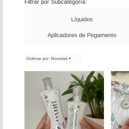
Filtrar por Subcategoría:
ORGANIZACION
Project
Life
Líquidos
MIXED
MEDIA
Aplicadores de Pegamento
Pinturas
y
Ordenar por:
Novedad
Mediums
Máquinas
y
Vinilos
REBAJAS
Novedades
NAVIDAD
Papelería