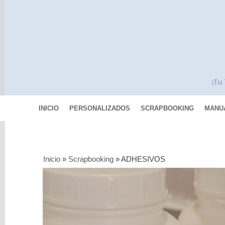
INICIO
PERSONALIZADOS
SCRAPBOOKING
MANU
Categorías
Inicio
»
Scrapbooking
»
ADHESIVOS
Scrapbooking
COLECCIONES
DE
PAPELES
PAPEL