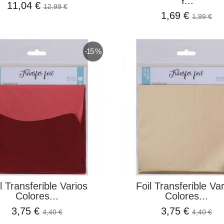
Y...
11,04 €
12,99 €
1,69 €
1,99 €
-15 %
l Transferible Varios
Foil Transferible Va
Colores...
Colores...
3,75 €
3,75 €
4,40 €
4,40 €