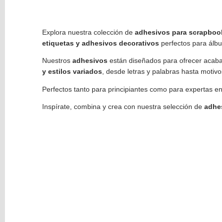
GROSOR
(1)
Explora nuestra colección de
adhesivos para scrapboo
etiquetas y adhesivos decorativos
perfectos para álbum
ANCHO
8MM
Nuestros
adhesivos
están diseñados para ofrecer acaba
x
y estilos variados
, desde letras y palabras hasta motiv
1
Perfectos tanto para principiantes como para expertas e
MM
GROSOR
Inspírate, combina y crea con nuestra selección de
adhe
(1)
ANCHO
8MM
x
1.5
MM
GROSOR
(1)
ELIGE