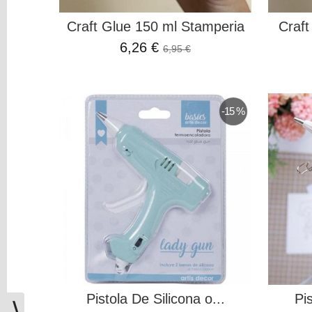
Búsqueda
Craft Glue 150 ml Stamperia
Craft
Precio
6,26 €
6,95 €
ELIGE
COLOR
-15 %
AQUA
(4)
AZUL
-
(1)
AZUL
CLARO
(4)
Pistola De Silicona o...
Pis
⟩