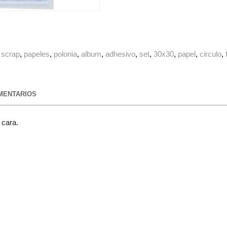
scrap
papeles
polonia
album
adhesivo
set
30x30
papel
circulo
ENTARIOS
 cara.