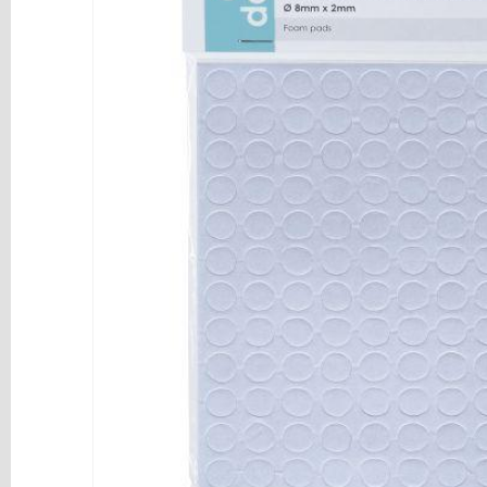
y
Mediums
Máquinas
y
Vinilos
REBAJAS
Novedades
NAVIDAD
Papelería
Herramientas
3D
Liquidación
Scrapbooking
Resinas
y