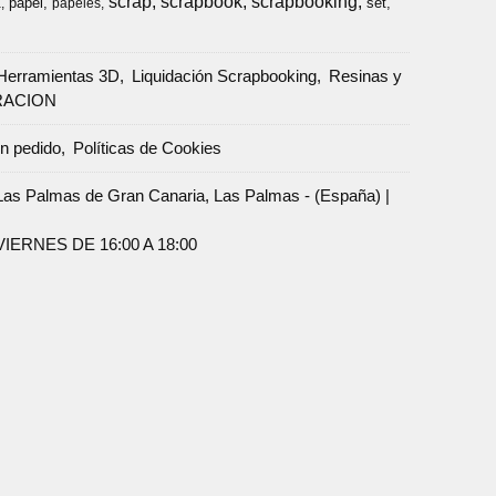
scrap
scrapbook
scrapbooking
papel
set
a
papeles
Herramientas 3D
Liquidación Scrapbooking
Resinas y
RACION
un pedido
Políticas de Cookies
Palmas de Gran Canaria, Las Palmas - (España) |
ERNES DE 16:00 A 18:00