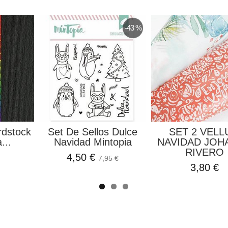
-43 %
rdstock
Set De Sellos Dulce
SET 2 VEL
...
Navidad Mintopia
NAVIDAD JOH
RIVERO
4,50 €
7,95 €
3,80 €