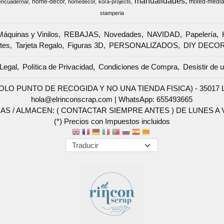
manualidades
home-decor
mixed-medi
encuadernar
homedecor
kora-projects
stamperia
Máquinas y Vinilos
REBAJAS
Novedades
NAVIDAD
Papelería
tes
Tarjeta Regalo
Figuras 3D
PERSONALIZADOS
DIY DECO
Legal
Política de Privacidad
Condiciones de Compra
Desistir de 
SOLO PUNTO DE RECOGIDA Y NO UNA TIENDA FISICA) - 35017 Las 
hola@elrinconscrap.com |
WhatsApp: 655493665
AS / ALMACEN: ( CONTACTAR SIEMPRE ANTES ) DE LUNES A VI
(*) Precios con Impuestos incluidos