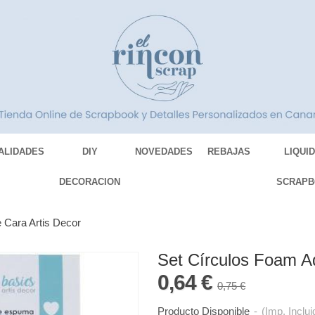
ALIDADES
DIY
NOVEDADES
REBAJAS
LIQUI
DECORACION
SCRAPB
 Cara Artis Decor
Set Círculos Foam A
0,64 €
0,75 €
Producto Disponible
-
(Imp. Inclui