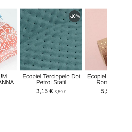
-10 %
LUM
Ecopiel Terciopelo Dot
Ecopiel Blin Blin
ANNA
Petrol Stafil
Rombos Foil .
3,15 €
5,50 €
3,50 €
7,80 €