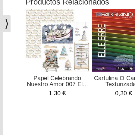
Productos Relacionados
(0)
El
carrito
⟩
de
la
compra
está
vacío
Redes
Sociales
Papel Celebrando
Cartulina O Ca
Nuestro Amor 007 El...
Texturizada
Instagram
1,30 €
0,30 €
Facebook
Youtube