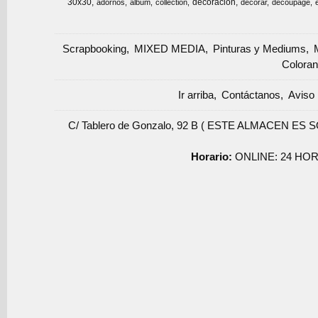
30x30
decoracion
adornos
album
collection
decorar
decoupage
Scrapbooking
MIXED MEDIA
Pinturas y Mediums
Coloran
Ir arriba
Contáctanos
Aviso 
C/ Tablero de Gonzalo, 92 B ( ESTE ALMACEN ES 
Horario:
ONLINE: 24 HOR