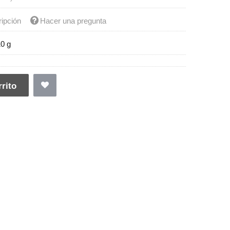
ripción
Hacer una pregunta
10 g
rito