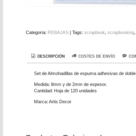
Colorantes
Tarjeta
Regalo
Figuras
Categoría:
REBAJAS
|
Tags:
scrapbook
scrapbooking
3D
PERSONALIZADOS
DESCRIPCIÓN
COSTES DE ENVÍO
COM
DIY
DECORACION
Set de Almohadillas de espuma adhesivas de doble
Marcas
Medida: 8mm y de 2mm de espesor.
Cantidad: Hoja de 120 unidades
Marca: Artis Decor
Tu
Carrito