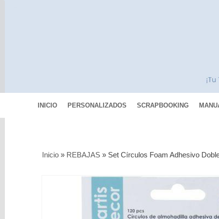
INICIO
PERSONALIZADOS
SCRAPBOOKING
MANU
Categorías
Inicio
»
REBAJAS
»
Set Círculos Foam Adhesivo Doble
Scrapbooking
MIXED
MEDIA
Pinturas