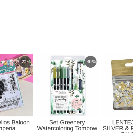
-38 %
-10 %
UELAS
Servilleta Bunny With
Corona De
PRIMROSE
Watering Can...
Stafi