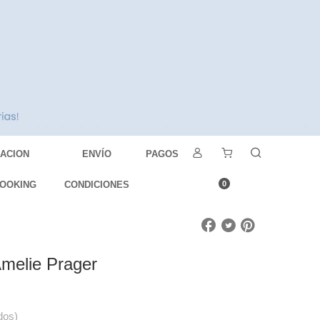
DACION
ENVÍO
PAGOS
OOKING
CONDICIONES
0
Amelie Prager
dos)