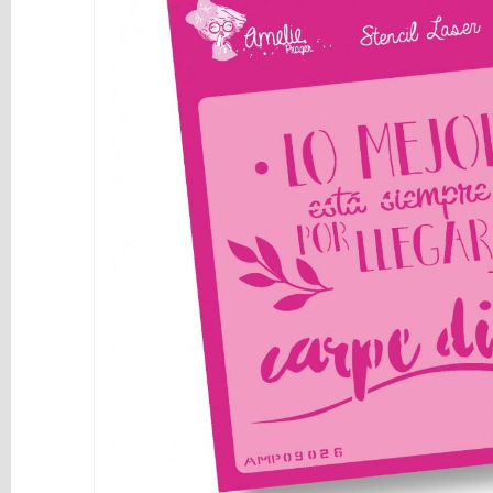
y
Mediums
Máquinas
y
Vinilos
REBAJAS
Novedades
NAVIDAD
Papelería
Herramientas
3D
Liquidación
Scrapbooking
Resinas
y