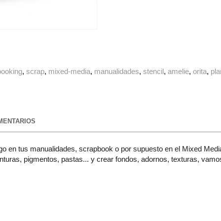
booking
scrap
mixed-media
manualidades
stencil
amelie
orita
pla
ENTARIOS
juego en tus manualidades, scrapbook o por supuesto en el Mixed Media
inturas, pigmentos, pastas... y crear fondos, adornos, texturas, vamo