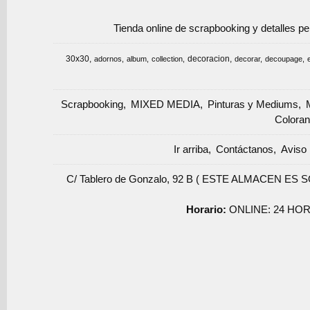
Tienda online de scrapbooking y detalles p
30x30
decoracion
adornos
album
collection
decorar
decoupage
Scrapbooking
MIXED MEDIA
Pinturas y Mediums
Coloran
Ir arriba
Contáctanos
Aviso 
C/ Tablero de Gonzalo, 92 B ( ESTE ALMACEN ES 
Horario:
ONLINE: 24 HOR