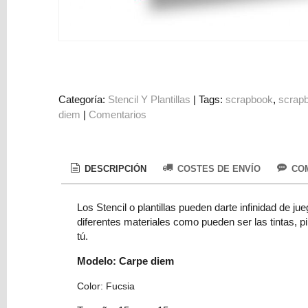
Colorantes
Tarjeta
Regalo
Figuras
3D
Categoría:
Stencil Y Plantillas
|
Tags:
scrapbook
scrap
PERSONALIZADOS
diem
|
Comentarios
DIY
DECORACION
DESCRIPCIÓN
COSTES DE ENVÍO
COM
Marcas
Los Stencil o plantillas pueden darte infinidad de 
diferentes materiales como pueden ser las tintas, p
tú.
Modelo: Carpe diem
Tu
Color: Fucsia
Carrito