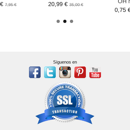
AIF
0,32 €
1,79 €
0,35 €
1
1,20 €
Síguenos en