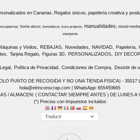
ersonalizados en Canarias. Regalos únicos, papelería creativa y pr
manualidades
home-decor
mixed-medi
encuadernar
homedecor
kora-projects
stamperia
Máquinas y Vinilos
REBAJAS
Novedades
NAVIDAD
Papelería
tes
Tarjeta Regalo
Figuras 3D
PERSONALIZADOS
DIY DECO
Legal
Política de Privacidad
Condiciones de Compra
Desistir de 
SOLO PUNTO DE RECOGIDA Y NO UNA TIENDA FISICA) - 35017 Las 
hola@elrinconscrap.com |
WhatsApp: 655493665
AS / ALMACEN: ( CONTACTAR SIEMPRE ANTES ) DE LUNES A VI
(*) Precios con Impuestos incluidos