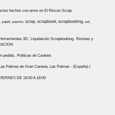
oductos hechos con amor en El Rincon Scrap.
scrap
scrapbook
scrapbooking
papel
set
a
papeles
Herramientas 3D
Liquidación Scrapbooking
Resinas y
RACION
un pedido
Políticas de Cookies
Palmas de Gran Canaria, Las Palmas - (España) |
ERNES DE 16:00 A 18:00