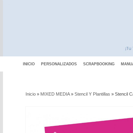
INICIO
PERSONALIZADOS
SCRAPBOOKING
MANU
Categorías
Inicio
»
MIXED MEDIA
»
Stencil Y Plantillas
»
Stencil 
Scrapbooking
MIXED
MEDIA
Pinturas