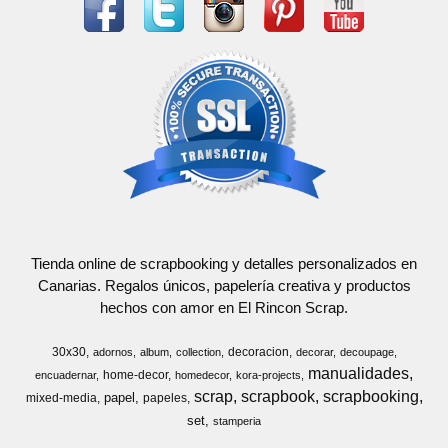
Tienda online de scrapbooking y detalles personalizados en
Canarias. Regalos únicos, papelería creativa y productos
hechos con amor en El Rincon Scrap.
30x30
decoracion
adornos
album
collection
decorar
decoupage
manualidades
home-decor
encuadernar
homedecor
kora-projects
scrap
scrapbook
scrapbooking
papel
mixed-media
papeles
set
stamperia