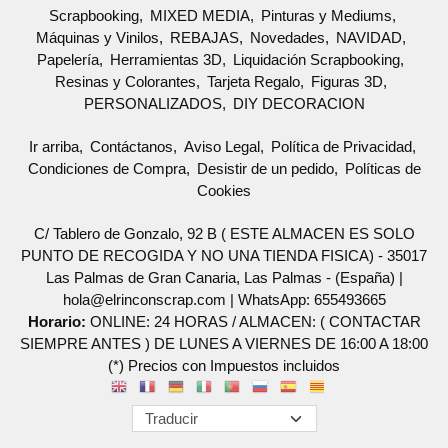
Scrapbooking
MIXED MEDIA
Pinturas y Mediums
Máquinas y Vinilos
REBAJAS
Novedades
NAVIDAD
Papelería
Herramientas 3D
Liquidación Scrapbooking
Resinas y Colorantes
Tarjeta Regalo
Figuras 3D
PERSONALIZADOS
DIY DECORACION
Ir arriba
Contáctanos
Aviso Legal
Política de Privacidad
Condiciones de Compra
Desistir de un pedido
Políticas de
Cookies
C/ Tablero de Gonzalo, 92 B ( ESTE ALMACEN ES SOLO
PUNTO DE RECOGIDA Y NO UNA TIENDA FISICA) - 35017
Las Palmas de Gran Canaria, Las Palmas - (España) |
hola@elrinconscrap.com |
WhatsApp: 655493665
Horario:
ONLINE: 24 HORAS / ALMACEN: ( CONTACTAR
SIEMPRE ANTES ) DE LUNES A VIERNES DE 16:00 A 18:00
(*) Precios con Impuestos incluidos