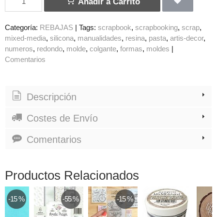
Añadir a Carrito
Categoría:
REBAJAS
|
Tags:
scrapbook
scrapbooking
scrap
mixed-media
silicona
manualidades
resina
pasta
artis-decor
numeros
redondo
molde
colgante
formas
moldes
|
Comentarios
Descripción
Costes de Envío
Comentarios
Productos Relacionados
 %
-55 %
-15 %