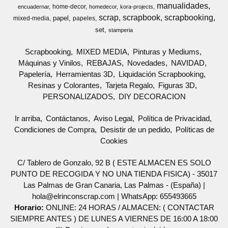
manualidades
home-decor
encuadernar
homedecor
kora-projects
scrap
scrapbook
scrapbooking
papel
mixed-media
papeles
set
stamperia
Scrapbooking
MIXED MEDIA
Pinturas y Mediums
Máquinas y Vinilos
REBAJAS
Novedades
NAVIDAD
Papelería
Herramientas 3D
Liquidación Scrapbooking
Resinas y Colorantes
Tarjeta Regalo
Figuras 3D
PERSONALIZADOS
DIY DECORACION
Ir arriba
Contáctanos
Aviso Legal
Política de Privacidad
Condiciones de Compra
Desistir de un pedido
Políticas de
Cookies
C/ Tablero de Gonzalo, 92 B ( ESTE ALMACEN ES SOLO
PUNTO DE RECOGIDA Y NO UNA TIENDA FISICA) - 35017
Las Palmas de Gran Canaria, Las Palmas - (España) |
hola@elrinconscrap.com |
WhatsApp: 655493665
Horario:
ONLINE: 24 HORAS / ALMACEN: ( CONTACTAR
SIEMPRE ANTES ) DE LUNES A VIERNES DE 16:00 A 18:00