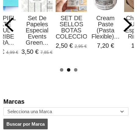
L
Set De
SET DE
Cream
Chipboa
Papeles
SELLOS
Paste
Un Día
Especial
BOTAS
(Pasta
Especial 
E
Events
COLECCION...
Flexible)...
Rincon..
.
Green...
2,50 €
7,20 €
1,20 €
2,95 €
3,50 €
9 €
7,85 €
Marcas