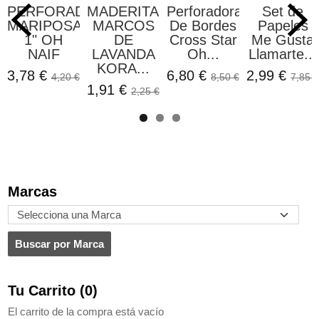
PERFORADORA
MADERITAS
Perforadora
Set de
MARIPOSA
MARCOS
De Bordes
Papeles
1" OH
DE
Cross Star
Me Gusta
NAIF
LAVANDA
Oh...
Llamarte...
KORA...
3,78 €
6,80 €
2,99 €
4,20 €
8,50 €
7,85 €
1,91 €
2,25 €
Marcas
Tu Carrito (0)
El carrito de la compra está vacío