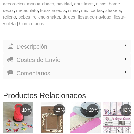
decoracion
manualidades
navidad
christmas
ninos
home-
decor
metacrilato
kora-projects
ninas
mix
cartas
shakers
relleno
bebes
relleno-shaker
dulces
fiesta-de-navidad
fiesta-
violeta
|
Comentarios
Descripción
Costes de Envío
Comentarios
Productos Relacionados
-10 %
-15 %
-20 %
-62 %