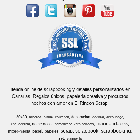
Tienda online de scrapbooking y detalles personalizados en
Canarias. Regalos únicos, papelería creativa y productos
hechos con amor en El Rincon Scrap.
30x30
decoracion
adornos
album
collection
decorar
decoupage
manualidades
home-decor
encuadernar
homedecor
kora-projects
scrap
scrapbook
scrapbooking
papel
mixed-media
papeles
set
stamperia