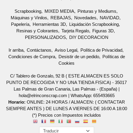
Scrapbooking
MIXED MEDIA
Pinturas y Mediums
Máquinas y Vinilos
REBAJAS
Novedades
NAVIDAD
Papelería
Herramientas 3D
Liquidación Scrapbooking
Resinas y Colorantes
Tarjeta Regalo
Figuras 3D
PERSONALIZADOS
DIY DECORACION
Ir arriba
Contáctanos
Aviso Legal
Política de Privacidad
Condiciones de Compra
Desistir de un pedido
Políticas de
Cookies
C/ Tablero de Gonzalo, 92 B ( ESTE ALMACEN ES SOLO
PUNTO DE RECOGIDA Y NO UNA TIENDA FISICA) - 35017
Las Palmas de Gran Canaria, Las Palmas - (España) |
hola@elrinconscrap.com |
WhatsApp: 655493665
Horario:
ONLINE: 24 HORAS / ALMACEN: ( CONTACTAR
SIEMPRE ANTES ) DE LUNES A VIERNES DE 16:00 A 18:00
(*) Precios con Impuestos incluidos