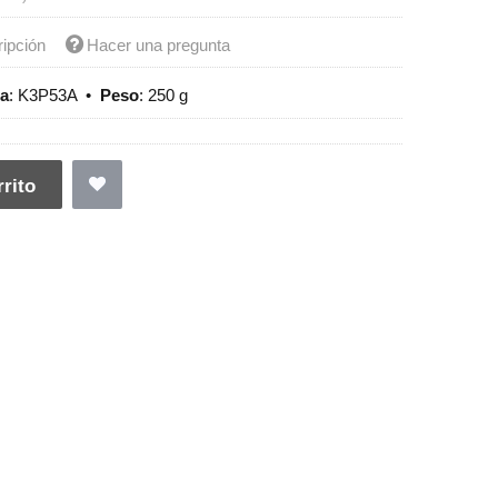
ripción
Hacer una pregunta
ia
:
K3P53A
•
Peso
:
250 g
rito