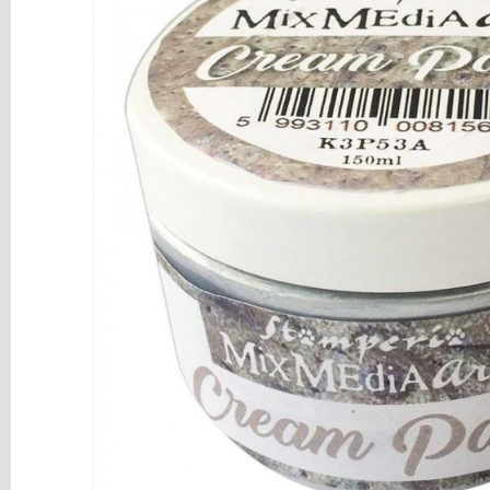
y
Mediums
Máquinas
y
Vinilos
REBAJAS
Novedades
NAVIDAD
Papelería
Herramientas
3D
Liquidación
Scrapbooking
Resinas
y