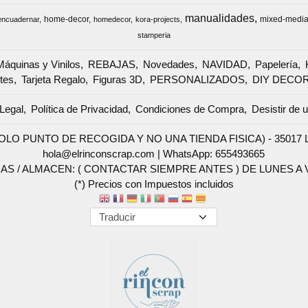
manualidades
home-decor
mixed-medi
encuadernar
homedecor
kora-projects
stamperia
Máquinas y Vinilos
REBAJAS
Novedades
NAVIDAD
Papelería
tes
Tarjeta Regalo
Figuras 3D
PERSONALIZADOS
DIY DECO
Legal
Política de Privacidad
Condiciones de Compra
Desistir de 
SOLO PUNTO DE RECOGIDA Y NO UNA TIENDA FISICA) - 35017 Las 
hola@elrinconscrap.com |
WhatsApp: 655493665
AS / ALMACEN: ( CONTACTAR SIEMPRE ANTES ) DE LUNES A VI
(*) Precios con Impuestos incluidos