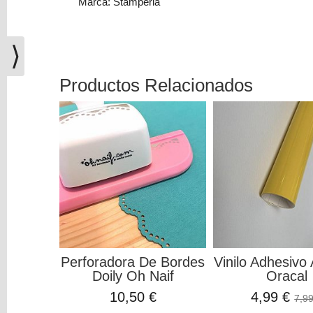
Marca: Stamperia
(0)
El
carrito
⟩
de
la
Productos Relacionados
compra
está
vacío
Redes
Sociales
Instagram
Facebook
Perforadora De Bordes
Vinilo Adhesivo 
Doily Oh Naif
Oracal
10,50 €
4,99 €
7,99
Youtube