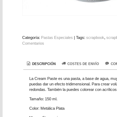
Colorantes
Tarjeta
Regalo
Figuras
3D
Categoría:
Pastas Especiales
|
Tags:
scrapbook
scrap
PERSONALIZADOS
Comentarios
DIY
DECORACION
DESCRIPCIÓN
COSTES DE ENVÍO
COM
Marcas
La Cream Paste es una pasta, a base de agua, muy b
puedas dar un efecto tridimensional. Para crear vol
redondas. También la puedes colorear con acrílicos
Tamaño: 150 ml.
Tu
Color: Metálica Plata
Carrito