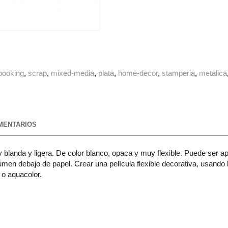
booking
scrap
mixed-media
plata
home-decor
stamperia
metalica
ENTARIOS
landa y ligera. De color blanco, opaca y muy flexible. Puede ser ap
úmen debajo de papel. Crear una película flexible decorativa, usando
 o aquacolor.