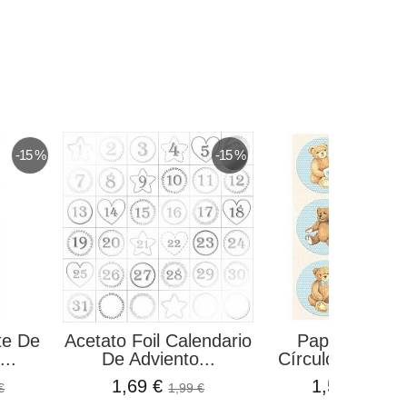
-15 %
-15 %
te De
Acetato Foil Calendario
Papel De Arr
...
De Adviento...
Círculos Oso Azu
1,69 €
1,50 €
€
1,99 €
1,99 €