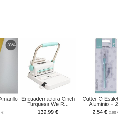
-38 %
Amarillo
Encuadernadora Cinch
Cutter O Estile
Turquesa We R...
Aluminio + 2
139,99 €
2,54 €
 €
2,99 