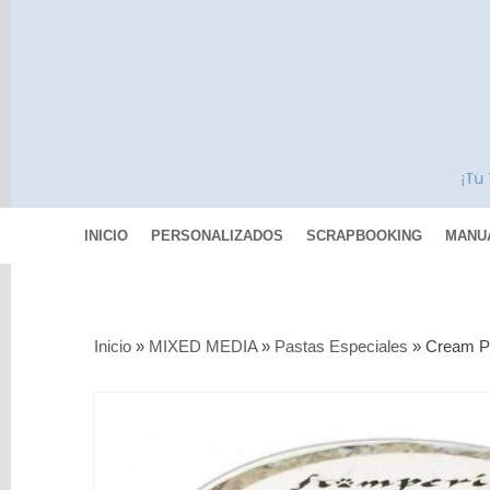
INICIO
PERSONALIZADOS
SCRAPBOOKING
MANU
Categorías
Inicio
»
MIXED MEDIA
»
Pastas Especiales
»
Cream Pa
Scrapbooking
MIXED
MEDIA
Pinturas