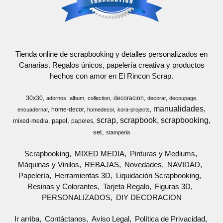
Tienda online de scrapbooking y detalles personalizados en
Canarias. Regalos únicos, papelería creativa y productos
hechos con amor en El Rincon Scrap.
30x30
decoracion
adornos
album
collection
decorar
decoupage
manualidades
home-decor
encuadernar
homedecor
kora-projects
scrap
scrapbook
scrapbooking
papel
mixed-media
papeles
set
stamperia
Scrapbooking
MIXED MEDIA
Pinturas y Mediums
Máquinas y Vinilos
REBAJAS
Novedades
NAVIDAD
Papelería
Herramientas 3D
Liquidación Scrapbooking
Resinas y Colorantes
Tarjeta Regalo
Figuras 3D
PERSONALIZADOS
DIY DECORACION
Ir arriba
Contáctanos
Aviso Legal
Política de Privacidad