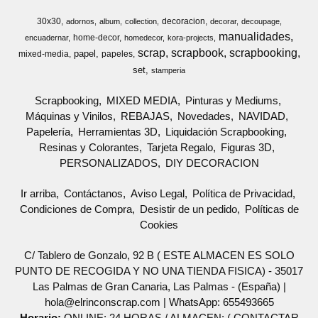
30x30
decoracion
adornos
album
collection
decorar
decoupage
manualidades
home-decor
encuadernar
homedecor
kora-projects
scrap
scrapbook
scrapbooking
papel
mixed-media
papeles
set
stamperia
Scrapbooking
MIXED MEDIA
Pinturas y Mediums
Máquinas y Vinilos
REBAJAS
Novedades
NAVIDAD
Papelería
Herramientas 3D
Liquidación Scrapbooking
Resinas y Colorantes
Tarjeta Regalo
Figuras 3D
PERSONALIZADOS
DIY DECORACION
Ir arriba
Contáctanos
Aviso Legal
Política de Privacidad
Condiciones de Compra
Desistir de un pedido
Políticas de
Cookies
C/ Tablero de Gonzalo, 92 B ( ESTE ALMACEN ES SOLO
PUNTO DE RECOGIDA Y NO UNA TIENDA FISICA) - 35017
Las Palmas de Gran Canaria, Las Palmas - (España) |
hola@elrinconscrap.com |
WhatsApp: 655493665
Horario:
ONLINE: 24 HORAS / ALMACEN: ( CONTACTAR