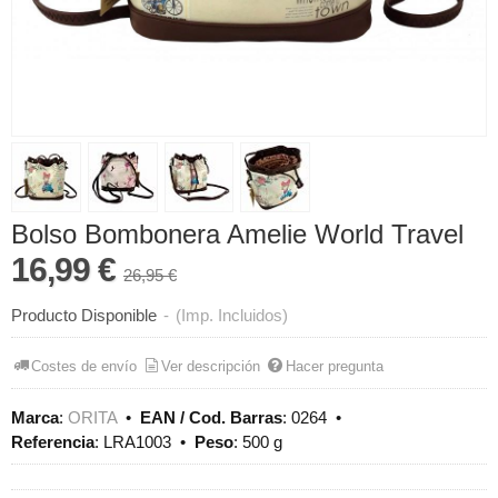
Bolso Bombonera Amelie World Travel
16,99 €
26,95 €
Producto Disponible
-
(Imp. Incluidos)
Costes de envío
Ver descripción
Hacer pregunta
Marca
:
ORITA
•
EAN / Cod. Barras
:
0264
•
Referencia
:
LRA1003
•
Peso
:
500 g