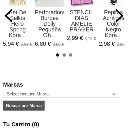
Set De
Perforadora
STENCIL
Pepitas
Sellos
Bordes
DIAS
Acrílicas
Hello
Doily
AMELIE
Color
Spring
Pequeña
PRAGER
Negro
Kora...
Oh...
Kora...
2,99 €
3,75 €
5,94 €
6,80 €
2,98 €
6,99 €
8,50 €
3,50 €
Marcas
Tu Carrito (0)