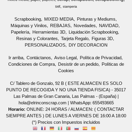
set
stamperia
Scrapbooking
MIXED MEDIA
Pinturas y Mediums
Máquinas y Vinilos
REBAJAS
Novedades
NAVIDAD
Papelería
Herramientas 3D
Liquidación Scrapbooking
Resinas y Colorantes
Tarjeta Regalo
Figuras 3D
PERSONALIZADOS
DIY DECORACION
Ir arriba
Contáctanos
Aviso Legal
Política de Privacidad
Condiciones de Compra
Desistir de un pedido
Políticas de
Cookies
C/ Tablero de Gonzalo, 92 B ( ESTE ALMACEN ES SOLO
PUNTO DE RECOGIDA Y NO UNA TIENDA FISICA) - 35017
Las Palmas de Gran Canaria, Las Palmas - (España) |
hola@elrinconscrap.com |
WhatsApp: 655493665
Horario:
ONLINE: 24 HORAS / ALMACEN: ( CONTACTAR
SIEMPRE ANTES ) DE LUNES A VIERNES DE 16:00 A 18:00
(*) Precios con Impuestos incluidos