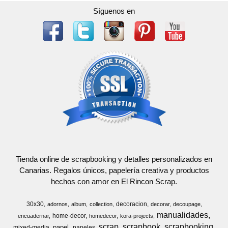
Síguenos en
Tienda online de scrapbooking y detalles personalizados en
Canarias. Regalos únicos, papelería creativa y productos
hechos con amor en El Rincon Scrap.
30x30
decoracion
adornos
album
collection
decorar
decoupage
manualidades
home-decor
encuadernar
homedecor
kora-projects
scrap
scrapbook
scrapbooking
papel
mixed-media
papeles