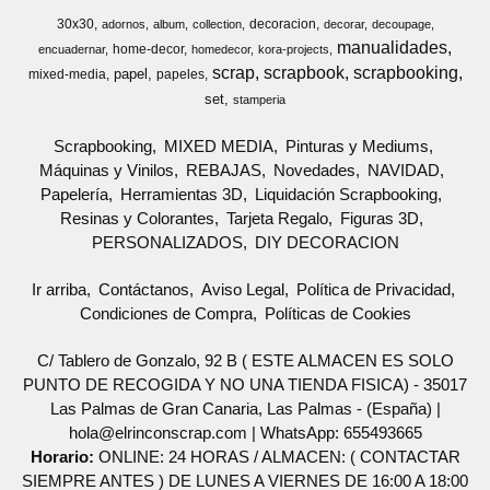
30x30
decoracion
adornos
album
collection
decorar
decoupage
manualidades
home-decor
encuadernar
homedecor
kora-projects
scrap
scrapbook
scrapbooking
papel
mixed-media
papeles
set
stamperia
Scrapbooking
MIXED MEDIA
Pinturas y Mediums
Máquinas y Vinilos
REBAJAS
Novedades
NAVIDAD
Papelería
Herramientas 3D
Liquidación Scrapbooking
Resinas y Colorantes
Tarjeta Regalo
Figuras 3D
PERSONALIZADOS
DIY DECORACION
Ir arriba
Contáctanos
Aviso Legal
Política de Privacidad
Condiciones de Compra
Políticas de Cookies
C/ Tablero de Gonzalo, 92 B ( ESTE ALMACEN ES SOLO
PUNTO DE RECOGIDA Y NO UNA TIENDA FISICA) - 35017
Las Palmas de Gran Canaria, Las Palmas - (España) |
hola@elrinconscrap.com |
WhatsApp: 655493665
Horario:
ONLINE: 24 HORAS / ALMACEN: ( CONTACTAR
SIEMPRE ANTES ) DE LUNES A VIERNES DE 16:00 A 18:00