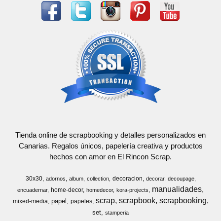
Tienda online de scrapbooking y detalles personalizados en
Canarias. Regalos únicos, papelería creativa y productos
hechos con amor en El Rincon Scrap.
30x30
decoracion
adornos
album
collection
decorar
decoupage
manualidades
home-decor
encuadernar
homedecor
kora-projects
scrap
scrapbook
scrapbooking
papel
mixed-media
papeles
set
stamperia