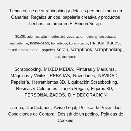
Tienda online de scrapbooking y detalles personalizados en
Canarias. Regalos únicos, papelería creativa y productos
hechos con amor en El Rincon Scrap.
30x30
decoracion
adornos
album
collection
decorar
decoupage
manualidades
home-decor
encuadernar
homedecor
kora-projects
scrap
scrapbook
scrapbooking
papel
mixed-media
papeles
set
stamperia
Scrapbooking
MIXED MEDIA
Pinturas y Mediums
Máquinas y Vinilos
REBAJAS
Novedades
NAVIDAD
Papelería
Herramientas 3D
Liquidación Scrapbooking
Resinas y Colorantes
Tarjeta Regalo
Figuras 3D
PERSONALIZADOS
DIY DECORACION
Ir arriba
Contáctanos
Aviso Legal
Política de Privacidad
Condiciones de Compra
Desistir de un pedido
Políticas de
Cookies