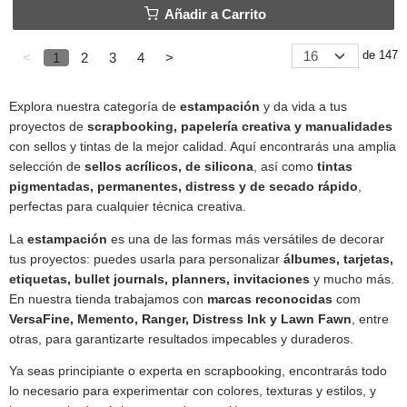
Añadir a Carrito
de 147
<
1
2
3
4
>
Explora nuestra categoría de
estampación
y da vida a tus
proyectos de
scrapbooking, papelería creativa y manualidades
con sellos y tintas de la mejor calidad. Aquí encontrarás una amplia
selección de
sellos acrílicos, de silicona
, así como
tintas
pigmentadas, permanentes, distress y de secado rápido
,
perfectas para cualquier técnica creativa.
La
estampación
es una de las formas más versátiles de decorar
tus proyectos: puedes usarla para personalizar
álbumes, tarjetas,
etiquetas, bullet journals, planners, invitaciones
y mucho más.
En nuestra tienda trabajamos con
marcas reconocidas
com
VersaFine, Memento, Ranger, Distress Ink y Lawn Fawn
, entre
otras, para garantizarte resultados impecables y duraderos.
Ya seas principiante o experta en scrapbooking, encontrarás todo
lo necesario para experimentar con colores, texturas y estilos, y