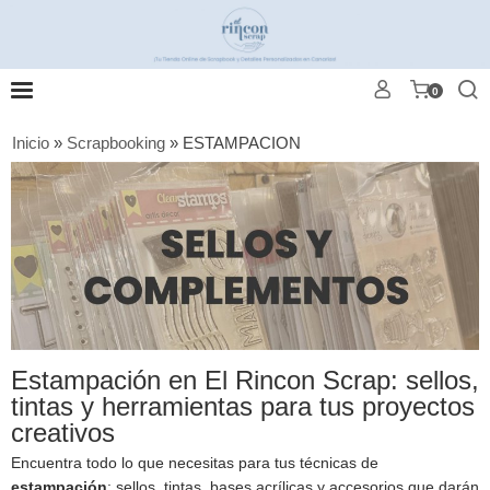
0
Inicio
»
Scrapbooking
»
ESTAMPACION
Estampación en El Rincon Scrap: sellos,
tintas y herramientas para tus proyectos
creativos
Encuentra todo lo que necesitas para tus técnicas de
estampación
: sellos, tintas, bases acrílicas y accesorios que darán