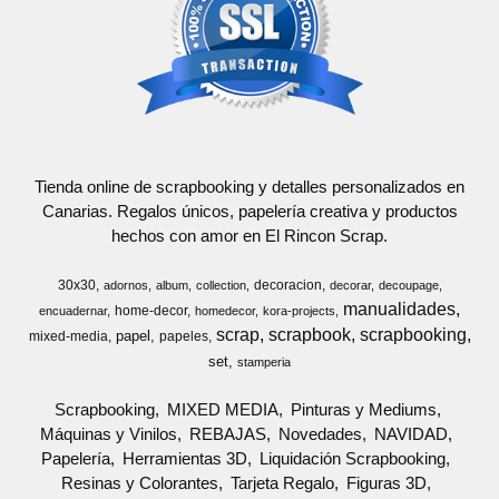
Tienda online de scrapbooking y detalles personalizados en
Canarias. Regalos únicos, papelería creativa y productos
hechos con amor en El Rincon Scrap.
30x30
decoracion
adornos
album
collection
decorar
decoupage
manualidades
home-decor
encuadernar
homedecor
kora-projects
scrap
scrapbook
scrapbooking
papel
mixed-media
papeles
set
stamperia
Scrapbooking
MIXED MEDIA
Pinturas y Mediums
Máquinas y Vinilos
REBAJAS
Novedades
NAVIDAD
Papelería
Herramientas 3D
Liquidación Scrapbooking
Resinas y Colorantes
Tarjeta Regalo
Figuras 3D