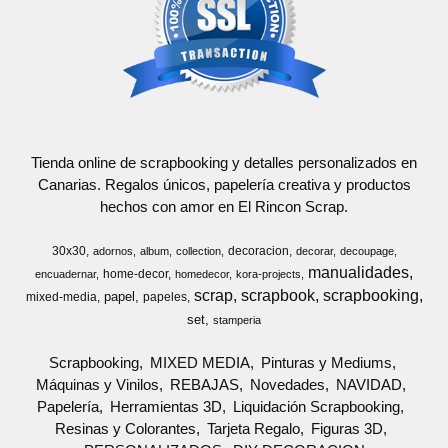
Tienda online de scrapbooking y detalles personalizados en
Canarias. Regalos únicos, papelería creativa y productos
hechos con amor en El Rincon Scrap.
30x30
decoracion
adornos
album
collection
decorar
decoupage
manualidades
home-decor
encuadernar
homedecor
kora-projects
scrap
scrapbook
scrapbooking
papel
mixed-media
papeles
set
stamperia
Scrapbooking
MIXED MEDIA
Pinturas y Mediums
Máquinas y Vinilos
REBAJAS
Novedades
NAVIDAD
Papelería
Herramientas 3D
Liquidación Scrapbooking
Resinas y Colorantes
Tarjeta Regalo
Figuras 3D