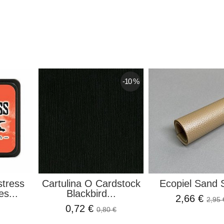
-10 %
stress
Cartulina O Cardstock
Ecopiel Sand S
es...
Blackbird...
2,66 €
2,95 
0,72 €
0,80 €