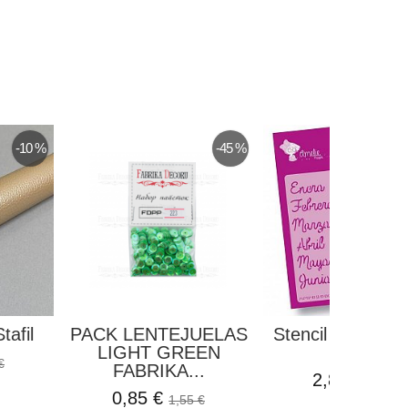
-10 %
-45 %
tafil
PACK LENTEJUELAS
Stencil Meses A
LIGHT GREEN
Prager
€
FABRIKA...
2,80 €
3,75 €
0,85 €
1,55 €