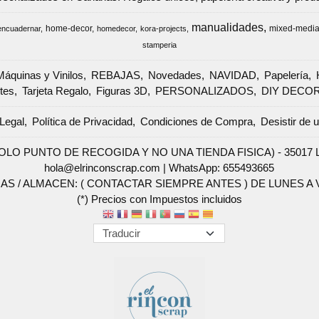
manualidades
home-decor
mixed-medi
encuadernar
homedecor
kora-projects
stamperia
Máquinas y Vinilos
REBAJAS
Novedades
NAVIDAD
Papelería
tes
Tarjeta Regalo
Figuras 3D
PERSONALIZADOS
DIY DECO
Legal
Política de Privacidad
Condiciones de Compra
Desistir de 
SOLO PUNTO DE RECOGIDA Y NO UNA TIENDA FISICA) - 35017 Las 
hola@elrinconscrap.com |
WhatsApp: 655493665
AS / ALMACEN: ( CONTACTAR SIEMPRE ANTES ) DE LUNES A VI
(*) Precios con Impuestos incluidos