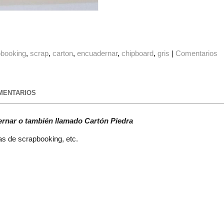
pbooking
scrap
carton
encuadernar
chipboard
gris
|
Comentarios
ENTARIOS
ernar o también llamado Cartón Piedra
cas de scrapbooking, etc.