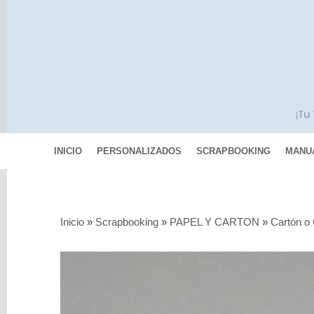
INICIO
PERSONALIZADOS
SCRAPBOOKING
MANU
Categorías
Inicio
»
Scrapbooking
»
PAPEL Y CARTON
»
Cartón o
Scrapbooking
MIXED
MEDIA
Pinturas