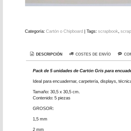
Colorantes
Tarjeta
Regalo
Figuras
Categoría:
Cartón o Chipboard
|
Tags:
scrapbook
scra
3D
PERSONALIZADOS
DESCRIPCIÓN
COSTES DE ENVÍO
COM
DIY
DECORACION
Pack de 5 unidades de Cartón Gris para encuad
Marcas
Ideal para encuadernar, carpetería, displays, técni
Tamaño: 30,5 x 30,5 cm.
Contenido: 5 piezas
GROSOR:
1,5 mm
Tu
Carrito
2 mm