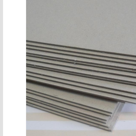
y
Mediums
Máquinas
y
Vinilos
REBAJAS
Novedades
NAVIDAD
Papelería
Herramientas
3D
Liquidación
Scrapbooking
Resinas
y