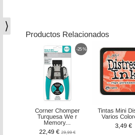
(0)
El
carrito
⟩
de
la
Productos Relacionados
compra
está
-25 %
vacío
Redes
Sociales
Instagram
Corner Chomper
Tintas Mini Di
Facebook
Turquesa We r
Varios Color
Memory...
3,49 €
Youtube
22,49 €
29,99 €