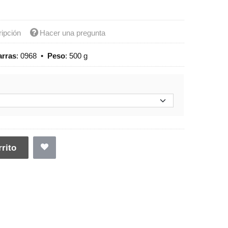
ripción
Hacer una pregunta
arras
:
0968
•
Peso
:
500 g
rito