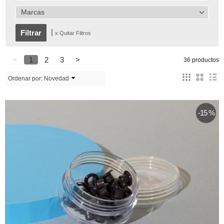
Marcas
|
x Quitar Filtros
<
1
2
3
>
36 productos
Ordenar por:
Novedad
-15 %