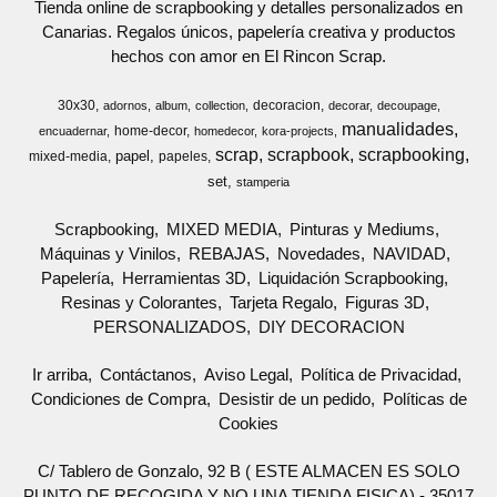
Tienda online de scrapbooking y detalles personalizados en
Canarias. Regalos únicos, papelería creativa y productos
hechos con amor en El Rincon Scrap.
30x30
decoracion
adornos
album
collection
decorar
decoupage
manualidades
home-decor
encuadernar
homedecor
kora-projects
scrap
scrapbook
scrapbooking
papel
mixed-media
papeles
set
stamperia
Scrapbooking
MIXED MEDIA
Pinturas y Mediums
Máquinas y Vinilos
REBAJAS
Novedades
NAVIDAD
Papelería
Herramientas 3D
Liquidación Scrapbooking
Resinas y Colorantes
Tarjeta Regalo
Figuras 3D
PERSONALIZADOS
DIY DECORACION
Ir arriba
Contáctanos
Aviso Legal
Política de Privacidad
Condiciones de Compra
Desistir de un pedido
Políticas de
Cookies
C/ Tablero de Gonzalo, 92 B ( ESTE ALMACEN ES SOLO
PUNTO DE RECOGIDA Y NO UNA TIENDA FISICA) - 35017