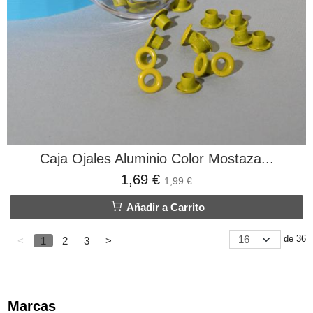
Caja Ojales Aluminio Color Mostaza...
1,69 €
1,99 €
Añadir a Carrito
de 36
<
1
2
3
>
Marcas