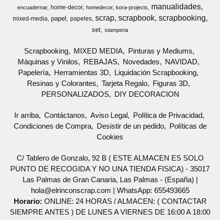
manualidades
home-decor
encuadernar
homedecor
kora-projects
scrap
scrapbook
scrapbooking
papel
mixed-media
papeles
set
stamperia
Scrapbooking
MIXED MEDIA
Pinturas y Mediums
Máquinas y Vinilos
REBAJAS
Novedades
NAVIDAD
Papelería
Herramientas 3D
Liquidación Scrapbooking
Resinas y Colorantes
Tarjeta Regalo
Figuras 3D
PERSONALIZADOS
DIY DECORACION
Ir arriba
Contáctanos
Aviso Legal
Política de Privacidad
Condiciones de Compra
Desistir de un pedido
Políticas de
Cookies
C/ Tablero de Gonzalo, 92 B ( ESTE ALMACEN ES SOLO
PUNTO DE RECOGIDA Y NO UNA TIENDA FISICA) - 35017
Las Palmas de Gran Canaria, Las Palmas - (España) |
hola@elrinconscrap.com |
WhatsApp: 655493665
Horario:
ONLINE: 24 HORAS / ALMACEN: ( CONTACTAR
SIEMPRE ANTES ) DE LUNES A VIERNES DE 16:00 A 18:00