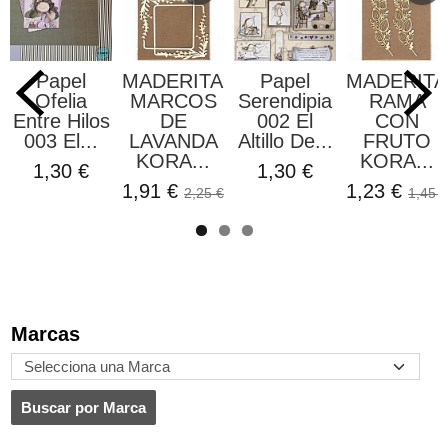
Papel
MADERITAS
Papel
MADERITA
Ofelia
MARCOS
Serendipia
RAMA
Entre Hilos
DE
002 El
CON
003 El...
LAVANDA
Altillo De...
FRUTO
KORA...
KORA...
1,30 €
1,30 €
1,91 €
1,23 €
2,25 €
1,45 €
Marcas