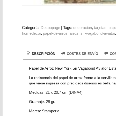
Colorantes
Tarjeta
Regalo
Figuras
Categoría:
Decoupage
|
Tags:
decoracion
tarjetas
pape
homedecor
papel-de-arroz
arroz
sir-vagabond-aviator
3D
PERSONALIZADOS
DIY
DESCRIPCIÓN
COSTES DE ENVÍO
COM
DECORACION
Papel de Arroz New York Sir Vagabond Aviator Estat
Marcas
La resistencia del papel de arroz frente a la servill
que viene impresa con preciosos diseños es bella has
Medidas: 21 x 29,7 cm (DINA4)
Gramaje. 28 gr.
Tu
Marca: Stamperia
Carrito