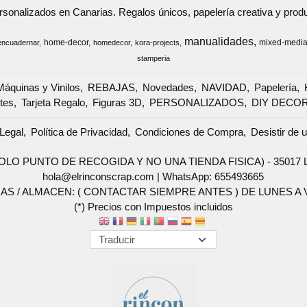
ersonalizados en Canarias. Regalos únicos, papelería creativa y pr
manualidades
home-decor
mixed-medi
encuadernar
homedecor
kora-projects
stamperia
Máquinas y Vinilos
REBAJAS
Novedades
NAVIDAD
Papelería
tes
Tarjeta Regalo
Figuras 3D
PERSONALIZADOS
DIY DECO
Legal
Política de Privacidad
Condiciones de Compra
Desistir de 
SOLO PUNTO DE RECOGIDA Y NO UNA TIENDA FISICA) - 35017 Las 
hola@elrinconscrap.com |
WhatsApp: 655493665
AS / ALMACEN: ( CONTACTAR SIEMPRE ANTES ) DE LUNES A VI
(*) Precios con Impuestos incluidos