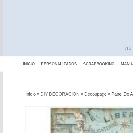
INICIO
PERSONALIZADOS
SCRAPBOOKING
MANU
Categorías
Inicio
»
DIY DECORACION
»
Decoupage
»
Papel De A
Scrapbooking
MIXED
MEDIA
Pinturas