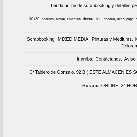
Tienda online de scrapbooking y detalles p
30x30
decoracion
adornos
album
collection
decorar
decoupage
Scrapbooking
MIXED MEDIA
Pinturas y Mediums
Coloran
Ir arriba
Contáctanos
Aviso 
C/ Tablero de Gonzalo, 92 B ( ESTE ALMACEN ES 
Horario:
ONLINE: 24 HOR