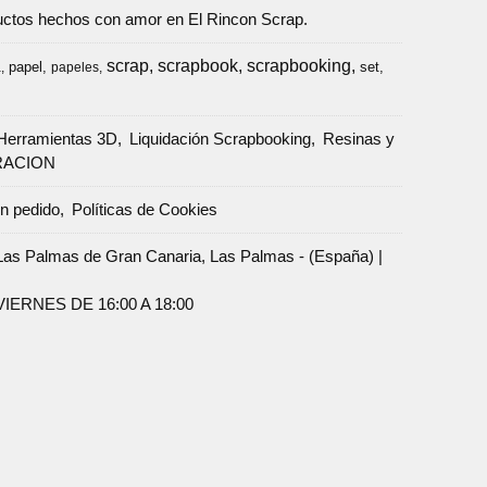
oductos hechos con amor en El Rincon Scrap.
scrap
scrapbook
scrapbooking
papel
set
a
papeles
Herramientas 3D
Liquidación Scrapbooking
Resinas y
RACION
un pedido
Políticas de Cookies
Palmas de Gran Canaria, Las Palmas - (España) |
ERNES DE 16:00 A 18:00