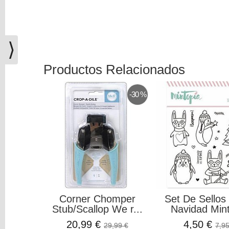
(0)
El
carrito
⟩
de
la
compra
Productos Relacionados
está
vacío
-30 %
Redes
Sociales
Instagram
Facebook
Corner Chomper
Set De Sellos
Stub/Scallop We r...
Navidad Min
Youtube
20,99 €
4,50 €
29,99 €
7,95