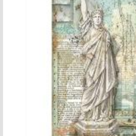
y
Mediums
Máquinas
y
Vinilos
REBAJAS
Novedades
NAVIDAD
Papelería
Herramientas
3D
Liquidación
Scrapbooking
Resinas
y