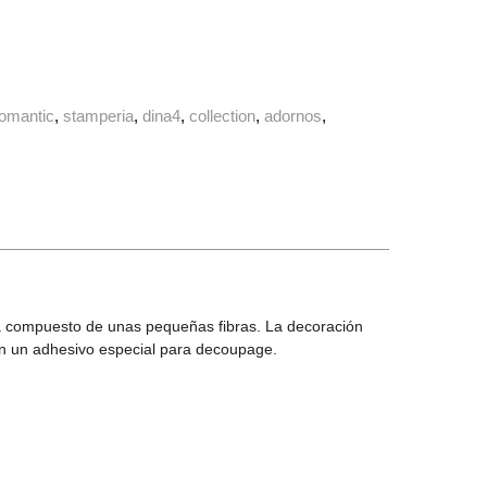
romantic
stamperia
dina4
collection
adornos
 Está compuesto de unas pequeñas fibras. La decoración
con un adhesivo especial para decoupage.