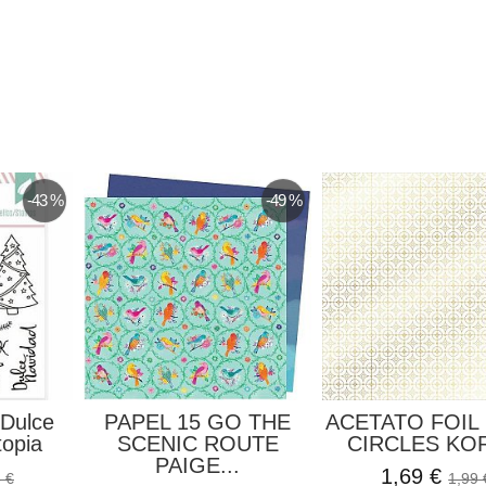
-43 %
-49 %
 Dulce
PAPEL 15 GO THE
ACETATO FOIL
topia
SCENIC ROUTE
CIRCLES KOR
PAIGE...
1,69 €
 €
1,99 