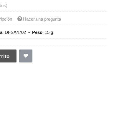
dos)
ripción
Hacer una pregunta
ia
:
DFSA4702
•
Peso
:
15 g
rito