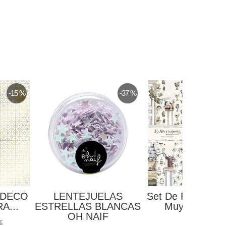
-15 %
-37 %
 DECO
LENTEJUELAS
Set De Papeles 
A...
ESTRELLAS BLANCAS
Muy Especial.
OH NAIF
15,60 €
€