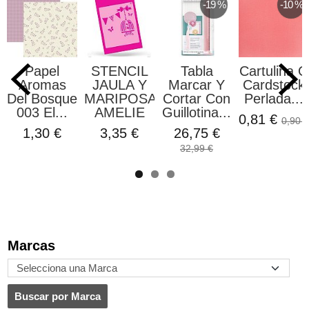
-19 %
-10 %
Papel
STENCIL
Tabla
Cartulina O
Aromas
JAULA Y
Marcar Y
Cardstock
Del Bosque
MARIPOSAS
Cortar Con
Perlada...
003 El...
AMELIE
Guillotina...
0,81 €
0,90 €
1,30 €
3,35 €
26,75 €
32,99 €
Marcas