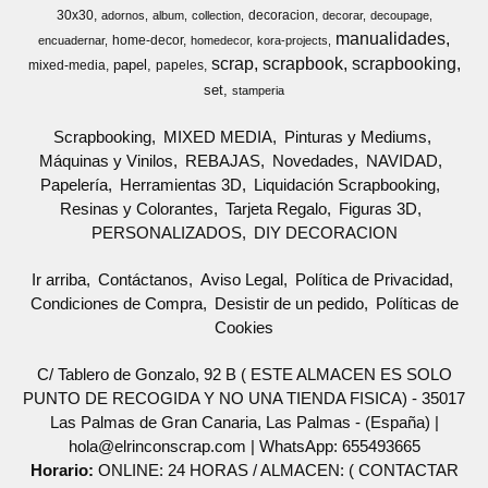
30x30
decoracion
adornos
album
collection
decorar
decoupage
manualidades
home-decor
encuadernar
homedecor
kora-projects
scrap
scrapbook
scrapbooking
papel
mixed-media
papeles
set
stamperia
Scrapbooking
MIXED MEDIA
Pinturas y Mediums
Máquinas y Vinilos
REBAJAS
Novedades
NAVIDAD
Papelería
Herramientas 3D
Liquidación Scrapbooking
Resinas y Colorantes
Tarjeta Regalo
Figuras 3D
PERSONALIZADOS
DIY DECORACION
Ir arriba
Contáctanos
Aviso Legal
Política de Privacidad
Condiciones de Compra
Desistir de un pedido
Políticas de
Cookies
C/ Tablero de Gonzalo, 92 B ( ESTE ALMACEN ES SOLO
PUNTO DE RECOGIDA Y NO UNA TIENDA FISICA) - 35017
Las Palmas de Gran Canaria, Las Palmas - (España) |
hola@elrinconscrap.com |
WhatsApp: 655493665
Horario:
ONLINE: 24 HORAS / ALMACEN: ( CONTACTAR