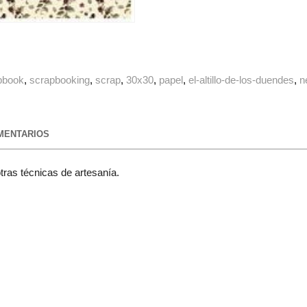
pbook
scrapbooking
scrap
30x30
papel
el-altillo-de-los-duendes
n
ENTARIOS
tras técnicas de artesanía.