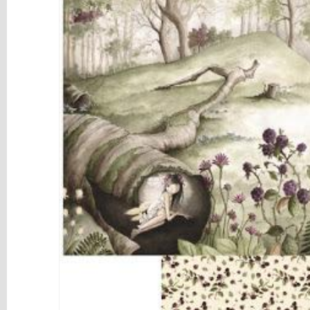
y
Mediums
Máquinas
y
Vinilos
REBAJAS
Novedades
NAVIDAD
Papelería
Herramientas
3D
Liquidación
Scrapbooking
Resinas
y