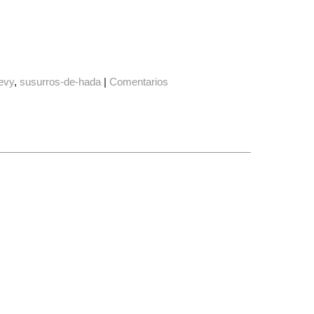
evy
susurros-de-hada
|
Comentarios