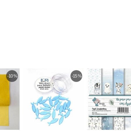
-10 %
-15 %