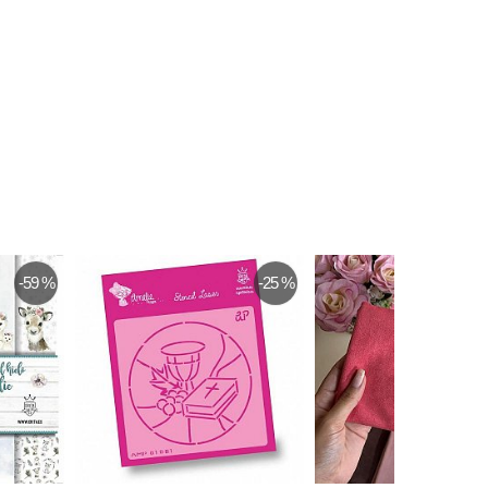
-59 %
-25 %