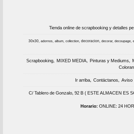
Tienda online de scrapbooking y detalles p
30x30
decoracion
adornos
album
collection
decorar
decoupage
Scrapbooking
MIXED MEDIA
Pinturas y Mediums
Coloran
Ir arriba
Contáctanos
Aviso 
C/ Tablero de Gonzalo, 92 B ( ESTE ALMACEN ES 
Horario:
ONLINE: 24 HOR