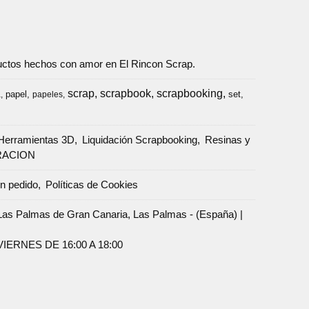
oductos hechos con amor en El Rincon Scrap.
scrap
scrapbook
scrapbooking
papel
set
a
papeles
Herramientas 3D
Liquidación Scrapbooking
Resinas y
RACION
un pedido
Políticas de Cookies
Palmas de Gran Canaria, Las Palmas - (España) |
ERNES DE 16:00 A 18:00