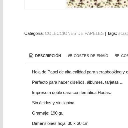
Colorantes
Tarjeta
Regalo
Figuras
Categoría:
COLECCIONES DE PAPELES
|
Tags:
scra
3D
PERSONALIZADOS
DIY
DESCRIPCIÓN
COSTES DE ENVÍO
COM
DECORACION
Hoja de Papel de alta calidad para scrapbooking y o
Marcas
Perfecto para hacer diseños, álbumes, tarjetas ...
Impreso a doble cara con temática Hadas.
Sin ácidos y sin lignina.
Gramaje: 190 gr.
Tu
Dimensiones hoja: 30 x 30 cm
Carrito