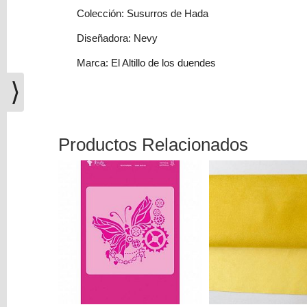
(0)
Colección: Susurros de Hada
El
Diseñadora: Nevy
carrito
de
Marca: El Altillo de los duendes
la
⟩
compra
está
vacío
Productos Relacionados
Redes
Sociales
Instagram
Facebook
Youtube