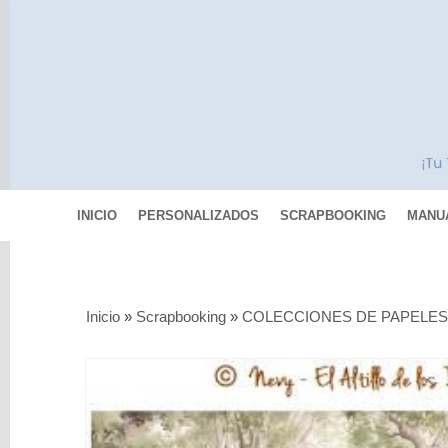
INICIO
PERSONALIZADOS
SCRAPBOOKING
MANU
Categorías
Inicio
»
Scrapbooking
»
COLECCIONES DE PAPELE
Scrapbooking
MIXED
MEDIA
Pinturas