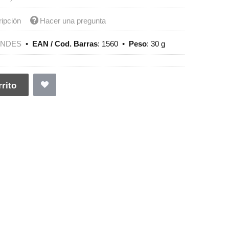
ripción
Hacer una pregunta
ENDES
•
EAN / Cod. Barras
:
1560
•
Peso
:
30 g
rito