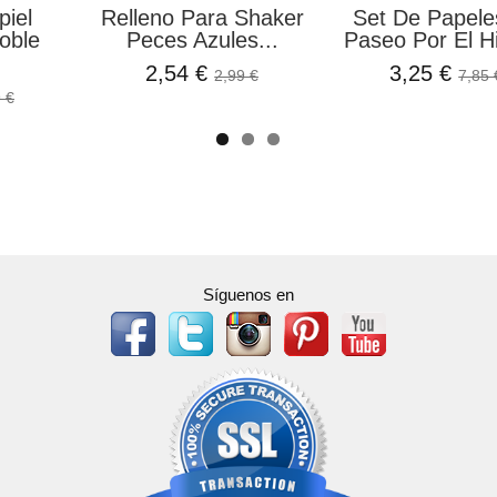
piel
Relleno Para Shaker
Set De Papele
oble
Peces Azules...
Paseo Por El Hi
2,54 €
3,25 €
2,99 €
7,85 
 €
Síguenos en