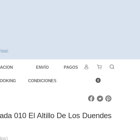
DACION
ENVÍO
PAGOS
OOKING
CONDICIONES
0
da 010 El Altillo De Los Duendes
dos)