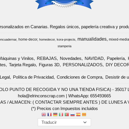
ersonalizados en Canarias. Regalos únicos, papelería creativa y pr
manualidades
home-decor
mixed-medi
encuadernar
homedecor
kora-projects
stamperia
Máquinas y Vinilos
REBAJAS
Novedades
NAVIDAD
Papelería
tes
Tarjeta Regalo
Figuras 3D
PERSONALIZADOS
DIY DECO
Legal
Política de Privacidad
Condiciones de Compra
Desistir de 
SOLO PUNTO DE RECOGIDA Y NO UNA TIENDA FISICA) - 35017 Las 
hola@elrinconscrap.com |
WhatsApp: 655493665
AS / ALMACEN: ( CONTACTAR SIEMPRE ANTES ) DE LUNES A VI
(*) Precios con Impuestos incluidos