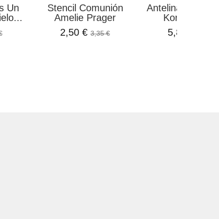
s Un
Stencil Comunión
Antelina Rojo C
elo...
Amelie Prager
Kora Project
2,50 €
5,87 €
€
3,35 €
6,90 €