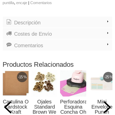
puntilla
encaje
|
Comentarios
Descripción
Costes de Envío
Comentarios
Productos Relacionados
-15 %
-25 %
Cartulina O
Ojales
Perforadora
Mini
Cardstock
Standard
Esquina
Envelope
Kraft
Brown We
Concha Oh
Punch