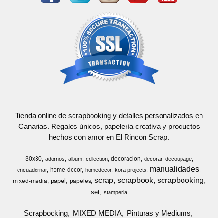
Tienda online de scrapbooking y detalles personalizados en
Canarias. Regalos únicos, papelería creativa y productos
hechos con amor en El Rincon Scrap.
30x30
decoracion
adornos
album
collection
decorar
decoupage
manualidades
home-decor
encuadernar
homedecor
kora-projects
scrap
scrapbook
scrapbooking
papel
mixed-media
papeles
set
stamperia
Scrapbooking
MIXED MEDIA
Pinturas y Mediums