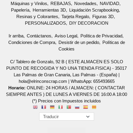
Máquinas y Vinilos
REBAJAS
Novedades
NAVIDAD
Papelería
Herramientas 3D
Liquidación Scrapbooking
Resinas y Colorantes
Tarjeta Regalo
Figuras 3D
PERSONALIZADOS
DIY DECORACION
Ir arriba
Contáctanos
Aviso Legal
Política de Privacidad
Condiciones de Compra
Desistir de un pedido
Políticas de
Cookies
C/ Tablero de Gonzalo, 92 B ( ESTE ALMACEN ES SOLO
PUNTO DE RECOGIDA Y NO UNA TIENDA FISICA) - 35017
Las Palmas de Gran Canaria, Las Palmas - (España) |
hola@elrinconscrap.com |
WhatsApp: 655493665
Horario:
ONLINE: 24 HORAS / ALMACEN: ( CONTACTAR
SIEMPRE ANTES ) DE LUNES A VIERNES DE 16:00 A 18:00
(*) Precios con Impuestos incluidos