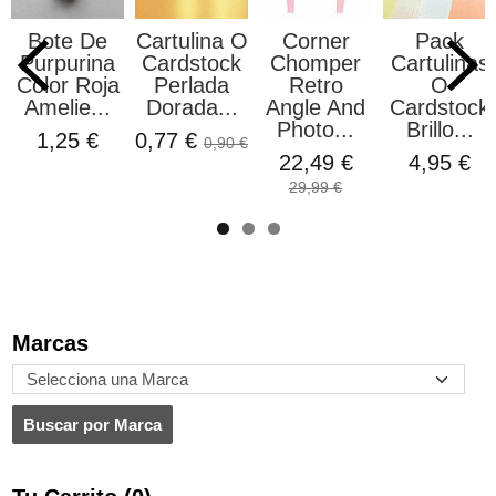
Bote De
Cartulina O
Corner
Pack
Purpurina
Cardstock
Chomper
Cartulinas
Color Roja
Perlada
Retro
O
Amelie...
Dorada...
Angle And
Cardstock
Photo...
Brillo...
1,25 €
0,77 €
0,90 €
22,49 €
4,95 €
29,99 €
Marcas