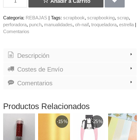
Añadir a Carrito
Categoría:
REBAJAS
|
Tags:
scrapbook
scrapbooking
scrap
perforadora
punch
manualidades
oh-naif
troqueladora
estrella
|
Comentarios
Descripción
Costes de Envío
Comentarios
Productos Relacionados
-15 %
-25 %