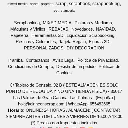
scrap
scrapbook
scrapbooking
papel
mixed-media
papeles
set
stamperia
Scrapbooking
MIXED MEDIA
Pinturas y Mediums
Máquinas y Vinilos
REBAJAS
Novedades
NAVIDAD
Papelería
Herramientas 3D
Liquidación Scrapbooking
Resinas y Colorantes
Tarjeta Regalo
Figuras 3D
PERSONALIZADOS
DIY DECORACION
Ir arriba
Contáctanos
Aviso Legal
Política de Privacidad
Condiciones de Compra
Desistir de un pedido
Políticas de
Cookies
C/ Tablero de Gonzalo, 92 B ( ESTE ALMACEN ES SOLO
PUNTO DE RECOGIDA Y NO UNA TIENDA FISICA) - 35017
Las Palmas de Gran Canaria, Las Palmas - (España) |
hola@elrinconscrap.com |
WhatsApp: 655493665
Horario:
ONLINE: 24 HORAS / ALMACEN: ( CONTACTAR
SIEMPRE ANTES ) DE LUNES A VIERNES DE 16:00 A 18:00
(*) Precios con Impuestos incluidos