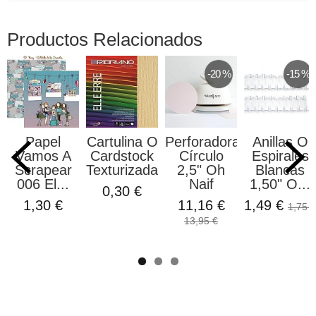
Productos Relacionados
-20 %
-15 %
Papel
Cartulina O
Perforadora
Anillas O
Vamos A
Cardstock
Círculo
Espirales
Scrapear
Texturizada...
2,5" Oh
Blancas
006 El...
Naif
1,50" O...
0,30 €
1,30 €
11,16 €
1,49 €
1,75 €
13,95 €