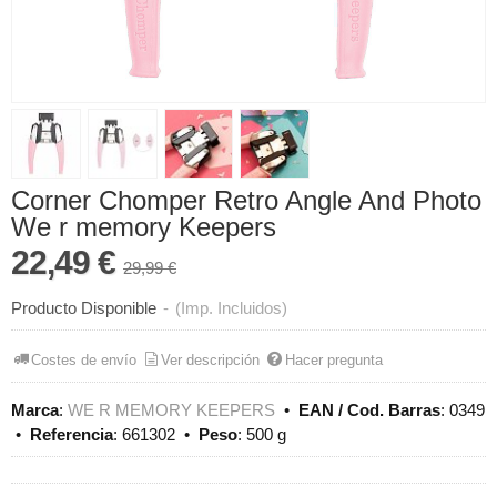
Corner Chomper Retro Angle And Photo
We r memory Keepers
22,49 €
29,99 €
Producto Disponible
-
(Imp. Incluidos)
Costes de envío
Ver descripción
Hacer pregunta
Marca
:
WE R MEMORY KEEPERS
•
EAN / Cod. Barras
:
0349
•
Referencia
:
661302
•
Peso
:
500 g