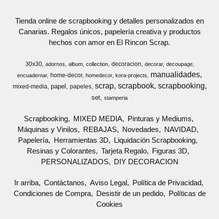
Tienda online de scrapbooking y detalles personalizados en
Canarias. Regalos únicos, papelería creativa y productos
hechos con amor en El Rincon Scrap.
30x30
decoracion
adornos
album
collection
decorar
decoupage
manualidades
home-decor
encuadernar
homedecor
kora-projects
scrap
scrapbook
scrapbooking
papel
mixed-media
papeles
set
stamperia
Scrapbooking
MIXED MEDIA
Pinturas y Mediums
Máquinas y Vinilos
REBAJAS
Novedades
NAVIDAD
Papelería
Herramientas 3D
Liquidación Scrapbooking
Resinas y Colorantes
Tarjeta Regalo
Figuras 3D
PERSONALIZADOS
DIY DECORACION
Ir arriba
Contáctanos
Aviso Legal
Política de Privacidad
Condiciones de Compra
Desistir de un pedido
Políticas de
Cookies