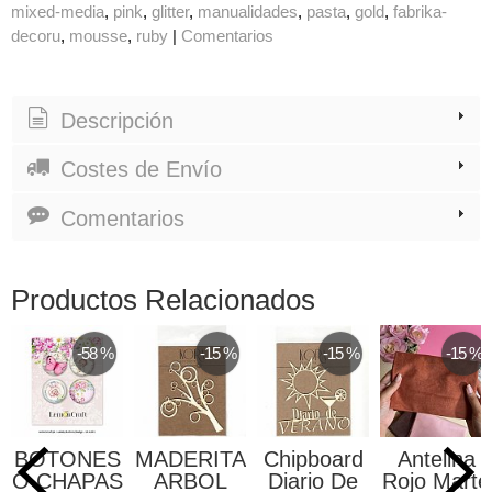
mixed-media
pink
glitter
manualidades
pasta
gold
fabrika-
decoru
mousse
ruby
|
Comentarios
Descripción
Costes de Envío
Comentarios
Productos Relacionados
-58 %
-15 %
-15 %
-15 %
BOTONES
MADERITA
Chipboard
Antelina
O CHAPAS
ARBOL
Diario De
Rojo Marte