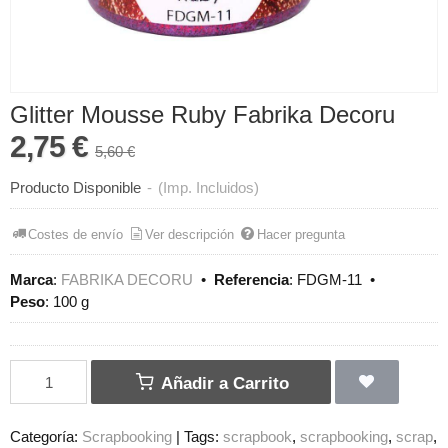
Glitter Mousse Ruby Fabrika Decoru
2,75 €
5,60 €
Producto Disponible
-
(Imp. Incluidos)
Costes de envío
Ver descripción
Hacer pregunta
Marca
:
FABRIKA DECORU
•
Referencia
:
FDGM-11
•
Peso
:
100 g
Añadir a Carrito
Categoría:
Scrapbooking
|
Tags:
scrapbook
scrapbooking
scrap