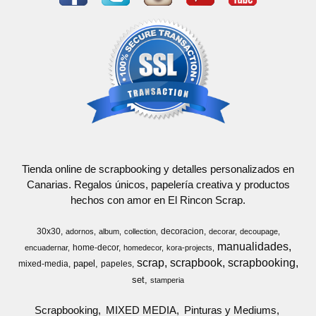
Tienda online de scrapbooking y detalles personalizados en
Canarias. Regalos únicos, papelería creativa y productos
hechos con amor en El Rincon Scrap.
30x30
decoracion
adornos
album
collection
decorar
decoupage
manualidades
home-decor
encuadernar
homedecor
kora-projects
scrap
scrapbook
scrapbooking
papel
mixed-media
papeles
set
stamperia
Scrapbooking
MIXED MEDIA
Pinturas y Mediums