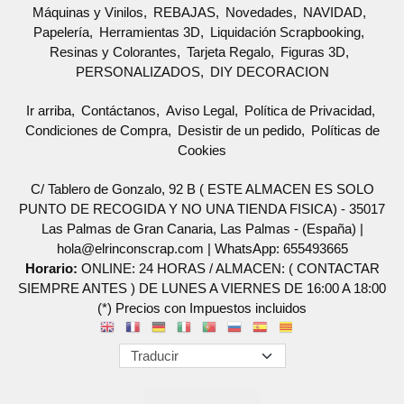
Máquinas y Vinilos
REBAJAS
Novedades
NAVIDAD
Papelería
Herramientas 3D
Liquidación Scrapbooking
Resinas y Colorantes
Tarjeta Regalo
Figuras 3D
PERSONALIZADOS
DIY DECORACION
Ir arriba
Contáctanos
Aviso Legal
Política de Privacidad
Condiciones de Compra
Desistir de un pedido
Políticas de
Cookies
C/ Tablero de Gonzalo, 92 B ( ESTE ALMACEN ES SOLO
PUNTO DE RECOGIDA Y NO UNA TIENDA FISICA) - 35017
Las Palmas de Gran Canaria, Las Palmas - (España) |
hola@elrinconscrap.com |
WhatsApp: 655493665
Horario:
ONLINE: 24 HORAS / ALMACEN: ( CONTACTAR
SIEMPRE ANTES ) DE LUNES A VIERNES DE 16:00 A 18:00
(*) Precios con Impuestos incluidos