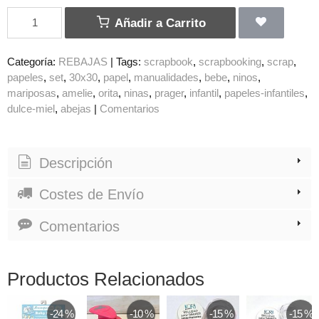
Añadir a Carrito
Categoría:
REBAJAS
|
Tags:
scrapbook
scrapbooking
scrap
papeles
set
30x30
papel
manualidades
bebe
ninos
mariposas
amelie
orita
ninas
prager
infantil
papeles-infantiles
dulce-miel
abejas
|
Comentarios
Descripción
Costes de Envío
Comentarios
Productos Relacionados
-24 %
-10 %
-15 %
-15 %