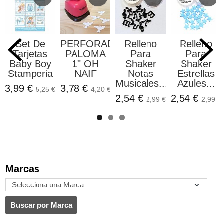
Set De
PERFORADORA
Relleno
Relleno
Tarjetas
PALOMA
Para
Para
Baby Boy
1" OH
Shaker
Shaker
Stamperia
NAIF
Notas
Estrellas
Musicales...
Azules...
3,99 €
3,78 €
5,25 €
4,20 €
2,54 €
2,54 €
2,99 €
2,99 €
Marcas