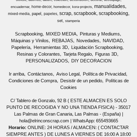
manualidades
home-decor
encuadernar
homedecor
kora-projects
scrap
scrapbook
scrapbooking
papel
mixed-media
papeles
set
stamperia
Scrapbooking
MIXED MEDIA
Pinturas y Mediums
Máquinas y Vinilos
REBAJAS
Novedades
NAVIDAD
Papelería
Herramientas 3D
Liquidación Scrapbooking
Resinas y Colorantes
Tarjeta Regalo
Figuras 3D
PERSONALIZADOS
DIY DECORACION
Ir arriba
Contáctanos
Aviso Legal
Política de Privacidad
Condiciones de Compra
Desistir de un pedido
Políticas de
Cookies
C/ Tablero de Gonzalo, 92 B ( ESTE ALMACEN ES SOLO
PUNTO DE RECOGIDA Y NO UNA TIENDA FISICA) - 35017
Las Palmas de Gran Canaria, Las Palmas - (España) |
hola@elrinconscrap.com |
WhatsApp: 655493665
Horario:
ONLINE: 24 HORAS / ALMACEN: ( CONTACTAR
SIEMPRE ANTES ) DE LUNES A VIERNES DE 16:00 A 18:00