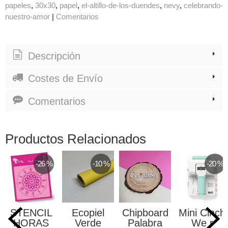
papeles
30x30
papel
el-altillo-de-los-duendes
nevy
celebrando-
nuestro-amor
|
Comentarios
Descripción
Costes de Envío
Comentarios
Productos Relacionados
-26 %
-10 %
-20 %
STENCIL
Ecopiel
Chipboard
Mini Cinch
HORAS
Verde
Palabra
We r