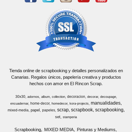
Tienda online de scrapbooking y detalles personalizados en
Canarias. Regalos únicos, papelería creativa y productos
hechos con amor en El Rincon Scrap.
30x30
decoracion
adornos
album
collection
decorar
decoupage
manualidades
home-decor
encuadernar
homedecor
kora-projects
scrap
scrapbook
scrapbooking
papel
mixed-media
papeles
set
stamperia
Scrapbooking
MIXED MEDIA
Pinturas y Mediums