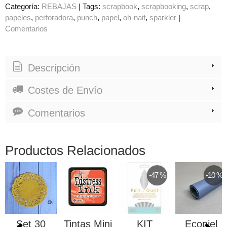
Categoría:
REBAJAS
|
Tags:
scrapbook
scrapbooking
scrap
papeles
perforadora
punch
papel
oh-naif
sparkler
|
Comentarios
Descripción
Costes de Envío
Comentarios
Productos Relacionados
-47 %
-10 %
Set 30
Tintas Mini
KIT
Ecopiel