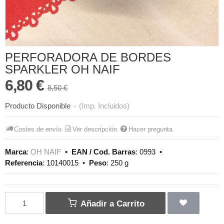
PERFORADORA DE BORDES
SPARKLER OH NAIF
6,80 €
8,50 €
Producto Disponible
-
(Imp. Incluidos)
Costes de envío
Ver descripción
Hacer pregunta
Marca
:
OH NAIF
•
EAN / Cod. Barras
:
0993
•
Referencia
:
10140015
•
Peso
:
250 g
Añadir a Carrito