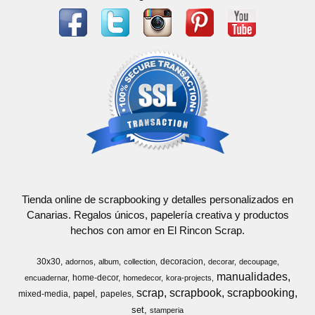
Tienda online de scrapbooking y detalles personalizados en
Canarias. Regalos únicos, papelería creativa y productos
hechos con amor en El Rincon Scrap.
30x30
decoracion
adornos
album
collection
decorar
decoupage
manualidades
home-decor
encuadernar
homedecor
kora-projects
scrap
scrapbook
scrapbooking
papel
mixed-media
papeles
set
stamperia