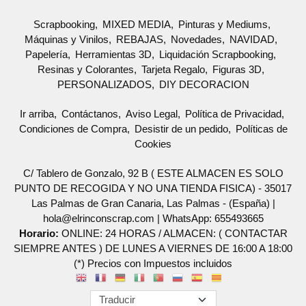
Scrapbooking
MIXED MEDIA
Pinturas y Mediums
Máquinas y Vinilos
REBAJAS
Novedades
NAVIDAD
Papelería
Herramientas 3D
Liquidación Scrapbooking
Resinas y Colorantes
Tarjeta Regalo
Figuras 3D
PERSONALIZADOS
DIY DECORACION
Ir arriba
Contáctanos
Aviso Legal
Política de Privacidad
Condiciones de Compra
Desistir de un pedido
Políticas de
Cookies
C/ Tablero de Gonzalo, 92 B ( ESTE ALMACEN ES SOLO
PUNTO DE RECOGIDA Y NO UNA TIENDA FISICA) - 35017
Las Palmas de Gran Canaria, Las Palmas - (España) |
hola@elrinconscrap.com |
WhatsApp: 655493665
Horario:
ONLINE: 24 HORAS / ALMACEN: ( CONTACTAR
SIEMPRE ANTES ) DE LUNES A VIERNES DE 16:00 A 18:00
(*) Precios con Impuestos incluidos