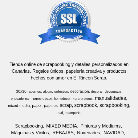
Tienda online de scrapbooking y detalles personalizados en
Canarias. Regalos únicos, papelería creativa y productos
hechos con amor en El Rincon Scrap.
30x30
decoracion
adornos
album
collection
decorar
decoupage
manualidades
home-decor
encuadernar
homedecor
kora-projects
scrap
scrapbook
scrapbooking
papel
mixed-media
papeles
set
stamperia
Scrapbooking
MIXED MEDIA
Pinturas y Mediums
Máquinas y Vinilos
REBAJAS
Novedades
NAVIDAD