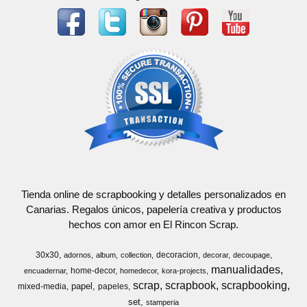
Tienda online de scrapbooking y detalles personalizados en
Canarias. Regalos únicos, papelería creativa y productos
hechos con amor en El Rincon Scrap.
30x30
decoracion
adornos
album
collection
decorar
decoupage
manualidades
home-decor
encuadernar
homedecor
kora-projects
scrap
scrapbook
scrapbooking
papel
mixed-media
papeles
set
stamperia