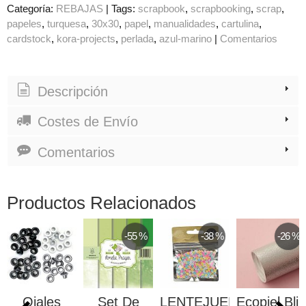
Categoría:
REBAJAS
|
Tags:
scrapbook
scrapbooking
scrap
papeles
turquesa
30x30
papel
manualidades
cartulina
cardstock
kora-projects
perlada
azul-marino
|
Comentarios
Descripción
Costes de Envío
Comentarios
Productos Relacionados
-55 %
-38 %
-26 %
Ojales
Set De
LENTEJUELAS
Ecopiel Blin