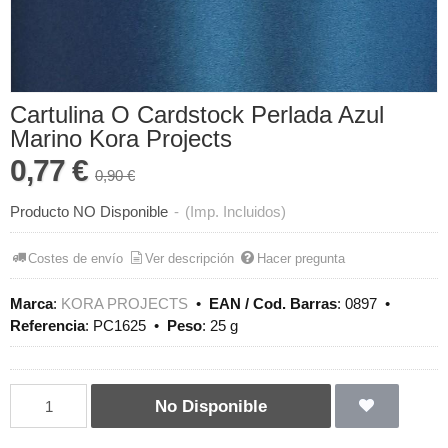
Cartulina O Cardstock Perlada Azul
Marino Kora Projects
0,77 €
0,90 €
Producto NO Disponible
-
(Imp. Incluidos)
Costes de envío
Ver descripción
Hacer pregunta
Marca
:
KORA PROJECTS
•
EAN / Cod. Barras
:
0897
•
Referencia
:
PC1625
•
Peso
:
25 g
No Disponible