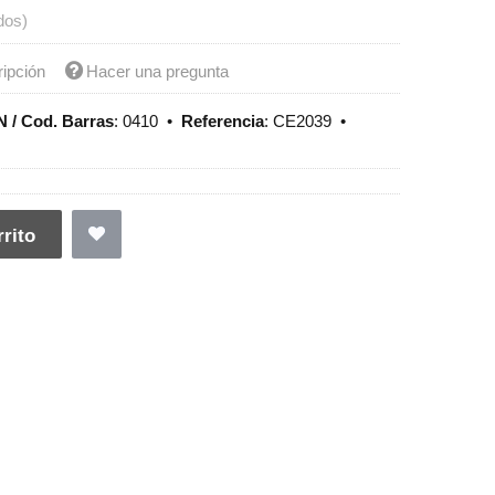
dos)
ripción
Hacer una pregunta
 / Cod. Barras
:
0410
•
Referencia
:
CE2039
•
rito