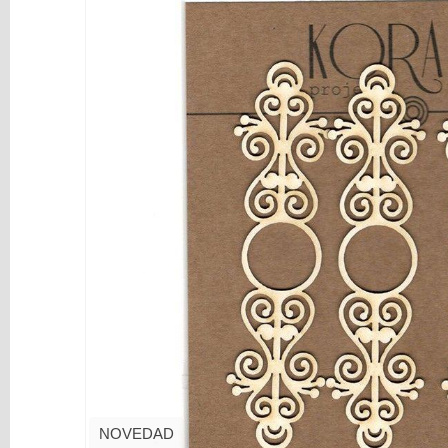
y
Mediums
Máquinas
y
Vinilos
REBAJAS
Novedades
NAVIDAD
Papelería
Herramientas
3D
Liquidación
Scrapbooking
Resinas
y
NOVEDAD