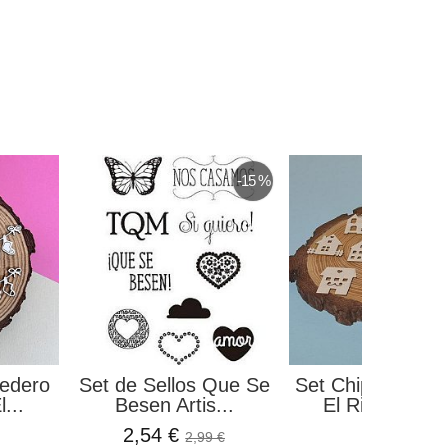
-15 %
edero
Set de Sellos Que Se
Set Chipboard Ca
...
Besen Artis...
El Rincon Scr
2,54 €
1,50 €
2,99 €