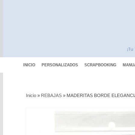
INICIO
PERSONALIZADOS
SCRAPBOOKING
MANU
Categorías
Inicio
»
REBAJAS
»
MADERITAS BORDE ELEGANCI
Scrapbooking
MIXED
MEDIA
Pinturas