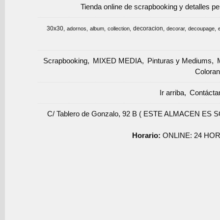
Tienda online de scrapbooking y detalles p
30x30
decoracion
adornos
album
collection
decorar
decoupage
Scrapbooking
MIXED MEDIA
Pinturas y Mediums
Coloran
Ir arriba
Contácta
C/ Tablero de Gonzalo, 92 B ( ESTE ALMACEN ES 
Horario:
ONLINE: 24 HOR