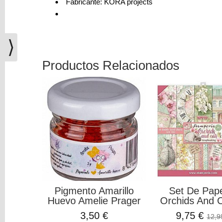
Fabricante: KORA projects
(0)
El
carrito
⟩
de
la
Productos Relacionados
compra
está
vacío
Redes
Sociales
Instagram
Facebook
Pigmento Amarillo
Set De Pap
Huevo Amelie Prager
Orchids And C
Youtube
3,50 €
9,75 €
12,9