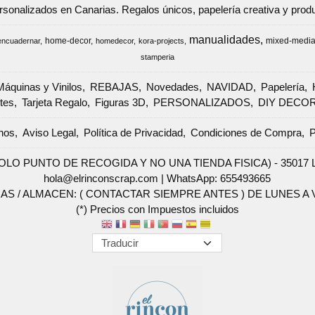
ersonalizados en Canarias. Regalos únicos, papelería creativa y pr
manualidades
home-decor
mixed-medi
encuadernar
homedecor
kora-projects
stamperia
Máquinas y Vinilos
REBAJAS
Novedades
NAVIDAD
Papelería
tes
Tarjeta Regalo
Figuras 3D
PERSONALIZADOS
DIY DECO
nos
Aviso Legal
Política de Privacidad
Condiciones de Compra
P
SOLO PUNTO DE RECOGIDA Y NO UNA TIENDA FISICA) - 35017 Las 
hola@elrinconscrap.com |
WhatsApp: 655493665
AS / ALMACEN: ( CONTACTAR SIEMPRE ANTES ) DE LUNES A VI
(*) Precios con Impuestos incluidos