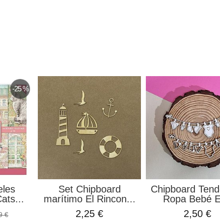
-25 %
eles
Set Chipboard
Chipboard Tend
ats...
marítimo El Rincon...
Ropa Bebé El
2,25 €
2,50 €
9 €