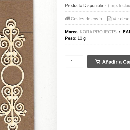
Producto Disponible
-
(Imp. Inclui
Costes de envío
Ver desc
Marca
:
KORA PROJECTS
•
EAN
Peso
:
10 g
Añadir a Car