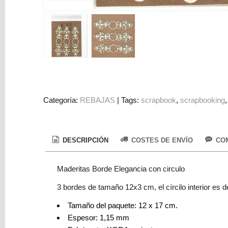
Colorantes
Tarjeta
Regalo
Figuras
3D
PERSONALIZADOS
DIY
Categoría:
REBAJAS
|
Tags:
scrapbook
scrapbooking
DECORACION
Marcas
DESCRIPCIÓN
COSTES DE ENVÍO
COM
Maderitas Borde Elegancia con circulo
3 bordes de tamaño 12x3 cm, el círcilo interior es 
Tamaño del paquete: 12 x 17 cm.
Tu
Espesor: 1,15 mm
Carrito