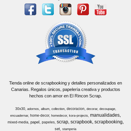
Tienda online de scrapbooking y detalles personalizados en
Canarias. Regalos únicos, papelería creativa y productos
hechos con amor en El Rincon Scrap.
30x30
decoracion
adornos
album
collection
decorar
decoupage
manualidades
home-decor
encuadernar
homedecor
kora-projects
scrap
scrapbook
scrapbooking
papel
mixed-media
papeles
set
stamperia