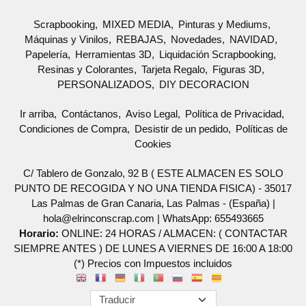
Scrapbooking
MIXED MEDIA
Pinturas y Mediums
Máquinas y Vinilos
REBAJAS
Novedades
NAVIDAD
Papelería
Herramientas 3D
Liquidación Scrapbooking
Resinas y Colorantes
Tarjeta Regalo
Figuras 3D
PERSONALIZADOS
DIY DECORACION
Ir arriba
Contáctanos
Aviso Legal
Política de Privacidad
Condiciones de Compra
Desistir de un pedido
Políticas de
Cookies
C/ Tablero de Gonzalo, 92 B ( ESTE ALMACEN ES SOLO
PUNTO DE RECOGIDA Y NO UNA TIENDA FISICA) - 35017
Las Palmas de Gran Canaria, Las Palmas - (España) |
hola@elrinconscrap.com |
WhatsApp: 655493665
Horario:
ONLINE: 24 HORAS / ALMACEN: ( CONTACTAR
SIEMPRE ANTES ) DE LUNES A VIERNES DE 16:00 A 18:00
(*) Precios con Impuestos incluidos