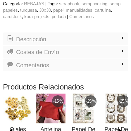
Categoría:
REBAJAS
|
Tags:
scrapbook
scrapbooking
scrap
papeles
turquesa
30x30
papel
manualidades
cartulina
cardstock
kora-projects
perlada
|
Comentarios
Descripción
Costes de Envío
Comentarios
Productos Relacionados
-15 %
-25 %
-25 %
Ojales
Antelina
Papel De
Papel De